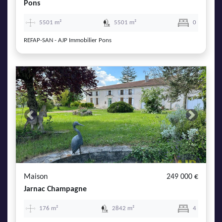
Pons
5501 m²
5501 m²
0
REFAP-SAN - AJP Immobilier Pons
Previous
Next
Maison
249 000 €
Jarnac Champagne
176 m²
2842 m²
4