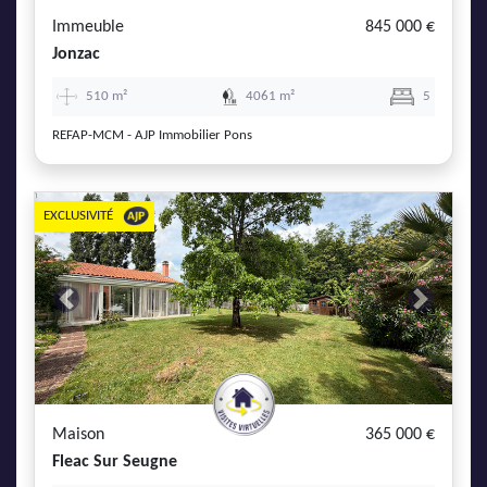
Immeuble
845 000 €
Jonzac
510 m²
4061 m²
5
REFAP-MCM - AJP Immobilier Pons
EXCLUSIVITÉ
Previous
Next
Maison
365 000 €
Fleac Sur Seugne