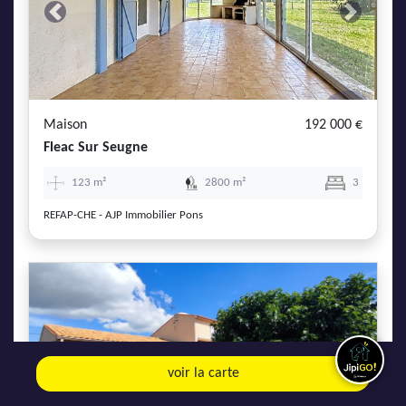
Previous
Next
Maison
192 000 €
Fleac Sur Seugne
123 m²
2800 m²
3
REFAP-CHE - AJP Immobilier Pons
Previous
Next
voir la carte