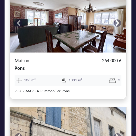
Previous
Next
Maison
264 000 €
Pons
106 m²
1031 m²
3
REFCR-MAR - AJP Immobilier Pons