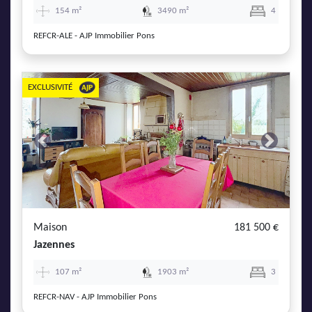
154 m²
3490 m²
4
REFCR-ALE - AJP Immobilier Pons
EXCLUSIVITÉ
Previous
Next
Maison
181 500 €
Jazennes
107 m²
1903 m²
3
REFCR-NAV - AJP Immobilier Pons