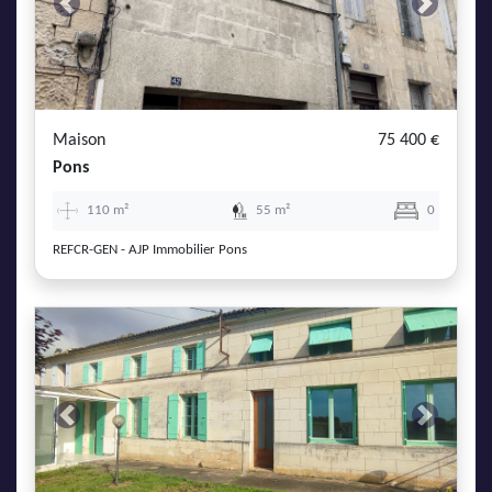
Previous
Next
Maison
75 400 €
Pons
110 m²
55 m²
0
REFCR-GEN - AJP Immobilier Pons
Previous
Next