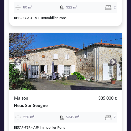
80 m²
322 m²
2
REFCR-GAU - AJP Immobilier Pons
Previous
Next
Maison
335 000 €
Fleac Sur Seugne
220 m²
5345 m²
7
REFAP-FER - AJP Immobilier Pons