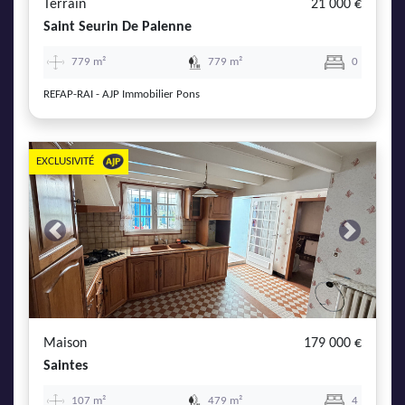
Terrain
21 000 €
Saint Seurin De Palenne
779 m²
779 m²
0
REFAP-RAI - AJP Immobilier Pons
EXCLUSIVITÉ
Previous
Next
Maison
179 000 €
Saintes
107 m²
479 m²
4