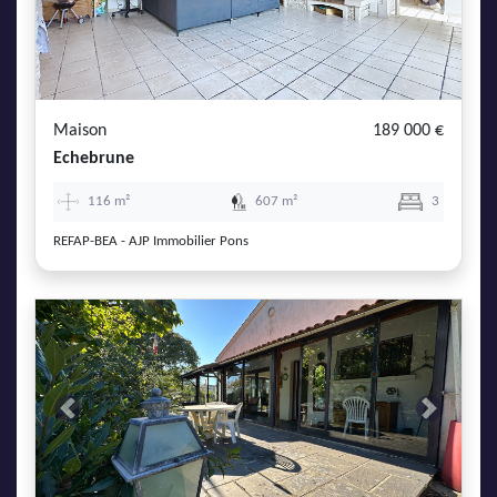
Previous
Next
Maison
189 000 €
Echebrune
116 m²
607 m²
3
REFAP-BEA - AJP Immobilier Pons
Previous
Next