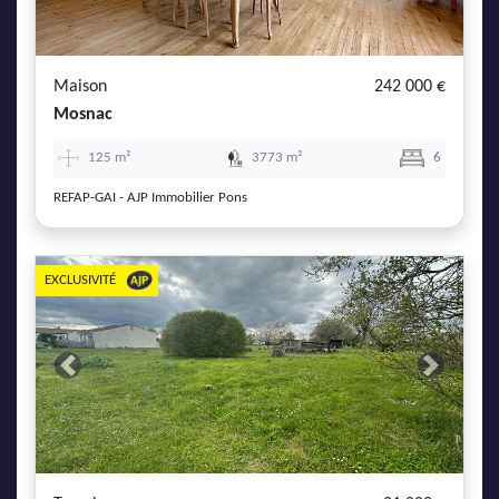
AJP Actualités
Service Qualité Clients
Maison
242 000 €
Mosnac
125 m²
3773 m²
6
REFAP-GAI - AJP Immobilier Pons
EXCLUSIVITÉ
Previous
Next