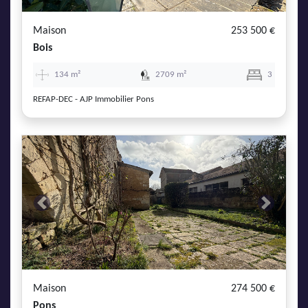
Maison
253 500 €
Bois
134 m²
2709 m²
3
REFAP-DEC - AJP Immobilier Pons
Previous
Next
Maison
274 500 €
Pons