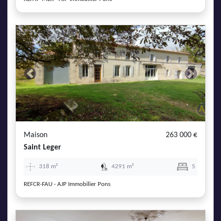
Previous
Next
Maison
263 000 €
Saint Leger
318 m²
4291 m²
5
REFCR-FAU - AJP Immobilier Pons