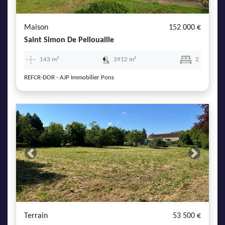
Maison
152 000 €
Saint Simon De Pellouaille
143 m²
3912 m²
2
REFCR-DOR - AJP Immobilier Pons
Previous
Next
Terrain
53 500 €