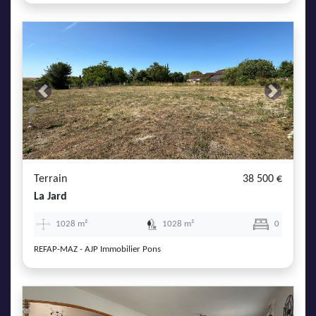
Previous
Next
Terrain
38 500 €
La Jard
1028 m²
1028 m²
0
REFAP-MAZ - AJP Immobilier Pons