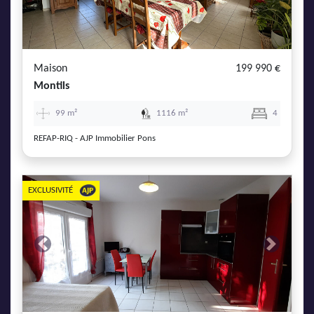
Maison
199 990 €
Montils
99 m²
1116 m²
4
REFAP-RIQ - AJP Immobilier Pons
EXCLUSIVITÉ
Previous
Next