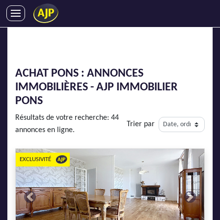
ACHATS
VENTES
LOCATIONS
ACHAT PONS : ANNONCES
GESTION LOCATIVE
IMMOBILIÈRES - AJP IMMOBILIER
SYNDIC
PONS
LMNP
Résultats de votre recherche: 44
Trier par
IMMOBILIER NEUF
annonces en ligne.
LOCATIONS DE VACANCES
ENTREPRISES
EXCLUSIVITÉ
DEVENIR FRANCHISÉ
Previous
Next
AJP Recrute