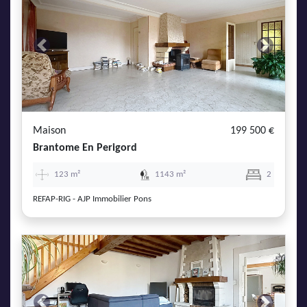
Previous
Next
Maison
199 500 €
Brantome En Perigord
123 m²
1143 m²
2
REFAP-RIG - AJP Immobilier Pons