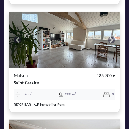
Previous
Next
Maison
186 700 €
Saint Cesaire
84 m²
388 m²
3
REFCR-BAR - AJP Immobilier Pons