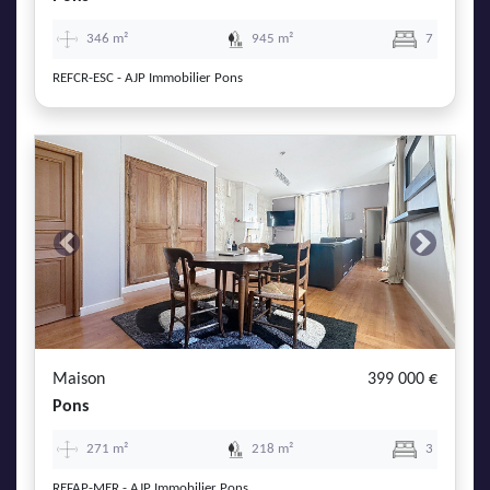
346 m²
945 m²
7
REFCR-ESC - AJP Immobilier Pons
Previous
Next
Maison
399 000 €
Pons
271 m²
218 m²
3
REFAP-MER - AJP Immobilier Pons