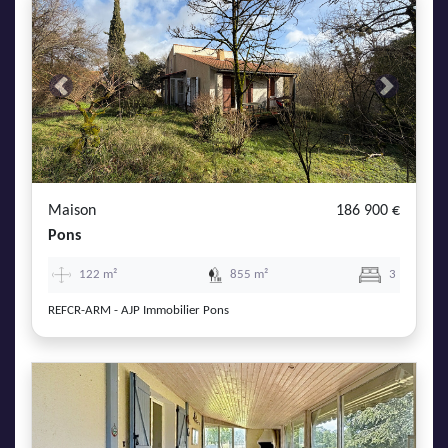
Previous
Next
Maison
186 900 €
Pons
122 m²
855 m²
3
REFCR-ARM - AJP Immobilier Pons