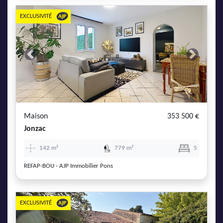
EXCLUSIVITÉ
Previous
Next
Maison
353 500 €
Jonzac
142 m²
779 m²
5
REFAP-BOU - AJP Immobilier Pons
EXCLUSIVITÉ