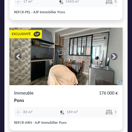
17 m²
5450 m²
0
REFCR-PEL - AJP Immobilier Pons
EXCLUSIVITÉ
Previous
Next
Immeuble
176 000 €
Pons
83 m²
169 m²
1
REFCR-ARN - AJP Immobilier Pons