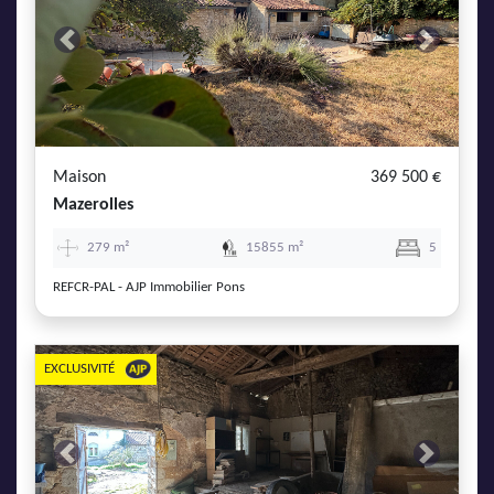
Previous
Next
Maison
369 500 €
Mazerolles
279 m²
15855 m²
5
REFCR-PAL - AJP Immobilier Pons
EXCLUSIVITÉ
Previous
Next