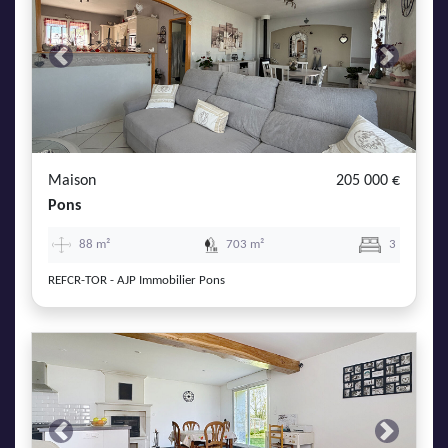
Previous
Next
Maison
205 000 €
Pons
×
88 m²
703 m²
3
REFCR-TOR - AJP Immobilier Pons
Et si nous trouvions votre coup de cœur ?
Vous souhaitez
Previous
Next