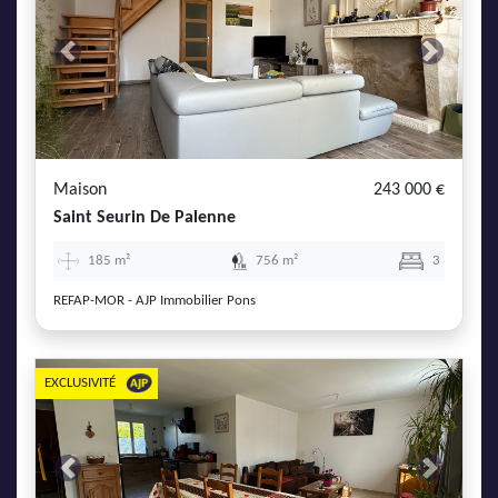
Previous
Next
Maison
243 000 €
Saint Seurin De Palenne
185 m²
756 m²
3
REFAP-MOR - AJP Immobilier Pons
EXCLUSIVITÉ
Previous
Next