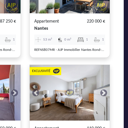
87 250 €
Appartement
220 000 €
Nantes
1
53 m²
0 m²
1
1
REFNS804MR - AJP Immobilier Nantes Rond-Point de Rennes
REFNS807MR - AJP Immobilier Nantes Rond-Point de Rennes
EXCLUSIVITÉ
Next
Previous
Next