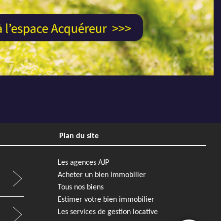
REFNS800MR - AJP Immobilier Nantes Rond-Point de Rennes
REFNS790MR - AJP Immobilier Nantes Rond-Point de Rennes
EXCLUSIVITÉ
Next
Previous
Next
Plan du site
10 000 €
Appartement
224 000 €
Nantes
Les agences AJP
Acheter un bien immobilier
1
70 m²
0 m²
2
1
Tous nos biens
REFNS791MR - AJP Immobilier Nantes Rond-Point de Rennes
REF931VP - AJP Immobilier Nantes Sud
Estimer votre bien immobilier
Les services de gestion locative