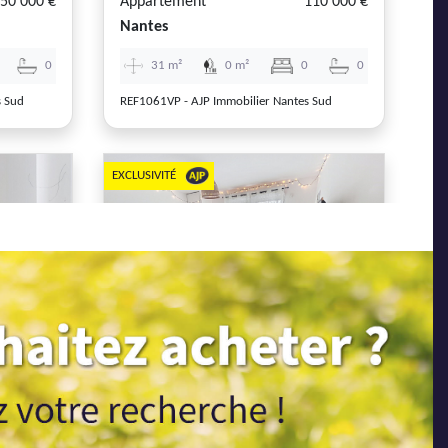
50 000 €
Appartement
110 000 €
Nantes
0
31 m²
0 m²
0
0
s Sud
REF1061VP - AJP Immobilier Nantes Sud
EXCLUSIVITÉ
Next
Previous
Next
37 500 €
Appartement
115 500 €
Nantes
1
26 m²
0 m²
0
1