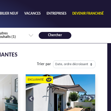
ILIER NEUF
VACANCES
ENTREPRISES
DEVENIR FRANCHISÉ
utres
Chercher
ouhaits (1)
de chambres mini
NANTES
3
4 plus
Trier par
habitable mini
m²
EXCLUSIVITÉ
Next
Previous
Next