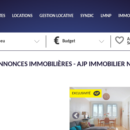
TES
LOCATIONS
GESTION LOCATIVE
SYNDIC
LMNP
IMMOB
A
ieu
Budget
S
Nombre 
NNONCES IMMOBILIÈRES - AJP IMMOBILIER 
min
1
2
eu
Surface 
max
EXCLUSIVITÉ
Previous