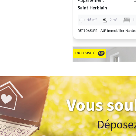
Appartement
1
Saint Herblain
46 m²
2 m²
1
REF1065JPR - AJP Immobilier Nante
EXCLUSIVITÉ
Previous
Appartement
1
Nantes
32 m²
0 m²
1