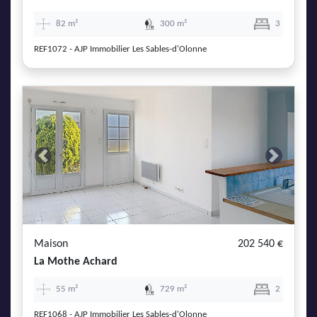
82 m²
300 m²
3
REF1072 - AJP Immobilier Les Sables-d'Olonne
Previous
Next
Maison
202 540 €
La Mothe Achard
55 m²
729 m²
2
REF1068 - AJP Immobilier Les Sables-d'Olonne