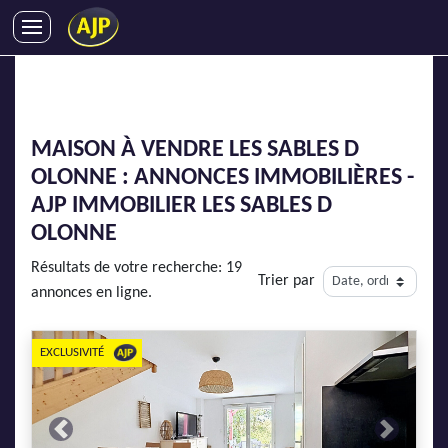
ACHATS
VENTES
LOCATIONS
MAISON À VENDRE LES SABLES D
GESTION LOCATIVE
OLONNE : ANNONCES IMMOBILIÈRES -
SYNDIC
AJP IMMOBILIER LES SABLES D
LMNP
OLONNE
IMMOBILIER NEUF
Résultats de votre recherche: 19
Trier par
LOCATIONS DE VACANCES
annonces en ligne.
ENTREPRISES
EXCLUSIVITÉ
DEVENIR FRANCHISÉ
AJP Recrute
Previous
Next