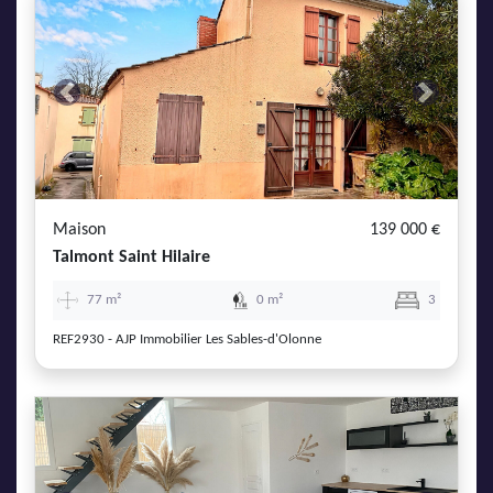
Previous
Next
Maison
139 000 €
Talmont Saint Hilaire
77 m²
0 m²
3
REF2930 - AJP Immobilier Les Sables-d'Olonne