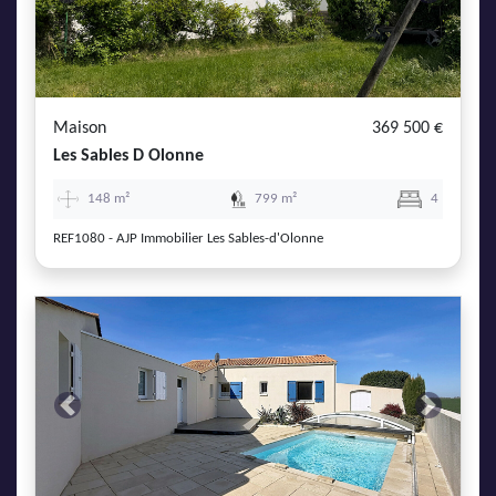
Previous
Next
Maison
369 500 €
Les Sables D Olonne
148 m²
799 m²
4
REF1080 - AJP Immobilier Les Sables-d'Olonne
Previous
Next