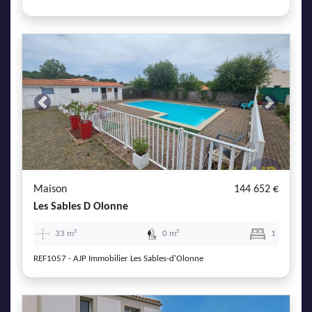
Previous
Next
Maison
144 652 €
Les Sables D Olonne
33 m²
0 m²
1
REF1057 - AJP Immobilier Les Sables-d'Olonne