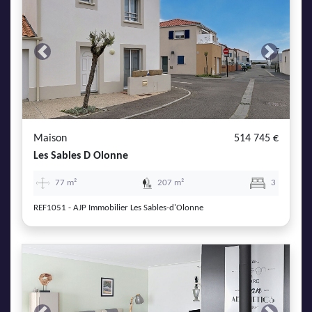
Previous
Next
Maison
514 745 €
Les Sables D Olonne
77 m²
207 m²
3
REF1051 - AJP Immobilier Les Sables-d'Olonne