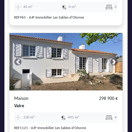
45 m²
0 m²
2
REF965 - AJP Immobilier Les Sables-d'Olonne
Previous
Next
Maison
298 900 €
Vaire
130 m²
491 m²
4
REF1121 - AJP Immobilier Les Sables-d'Olonne