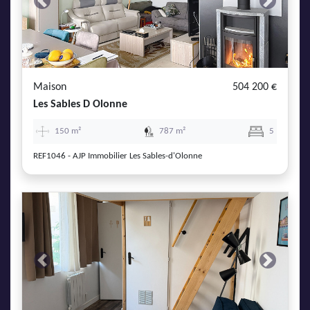
Previous
Next
Maison
504 200 €
Les Sables D Olonne
150 m²
787 m²
5
REF1046 - AJP Immobilier Les Sables-d'Olonne
Previous
Next