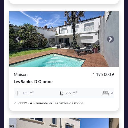
Previous
Next
Maison
1 195 000 €
Les Sables D Olonne
130 m²
297 m²
3
REF1112 - AJP Immobilier Les Sables-d'Olonne