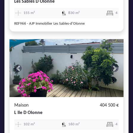
Les Sables D Olonne
155 m²
830 m²
4
REF966 - AJP Immobilier Les Sables-d'Olonne
Previous
Next
Maison
404 500 €
L Ile D Olonne
102 m²
160 m²
4