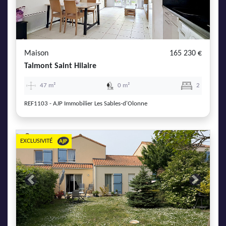
AJP Actualités
Service Qualité Clients
Maison
165 230 €
Talmont Saint Hilaire
47 m²
0 m²
2
REF1103 - AJP Immobilier Les Sables-d'Olonne
EXCLUSIVITÉ
Previous
Next