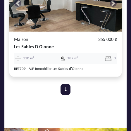
Previous
Next
Maison
355 000 €
Les Sables D Olonne
110 m²
187 m²
3
REF709 - AJP Immobilier Les Sables-d'Olonne
1