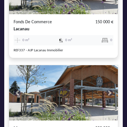
AJP Actualités
Service Qualité Clients
Fonds De Commerce
150 000 €
Lacanau
0 m²
0 m²
0
REF337 - AJP Lacanau Immobilier
Previous
Next