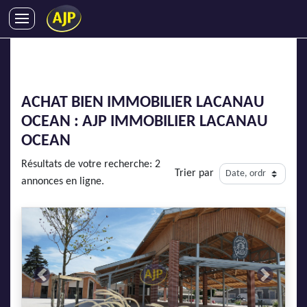
ACHATS
VENTES
LOCATIONS
ACHAT BIEN IMMOBILIER LACANAU
GESTION LOCATIVE
OCEAN : AJP IMMOBILIER
LACANAU
SYNDIC
OCEAN
LMNP
Résultats de votre recherche: 2
Trier par
IMMOBILIER NEUF
annonces en ligne.
LOCATIONS DE VACANCES
ENTREPRISES
DEVENIR FRANCHISÉ
Previous
Next
AJP Recrute