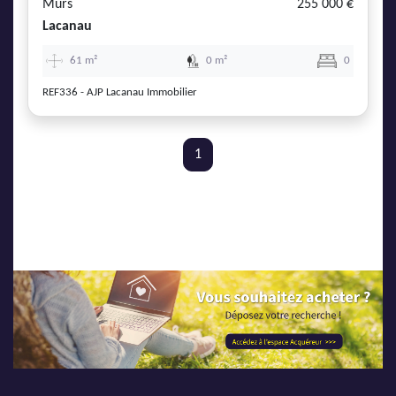
Murs
255 000 €
Lacanau
61 m²
0 m²
0
REF336 - AJP Lacanau Immobilier
1