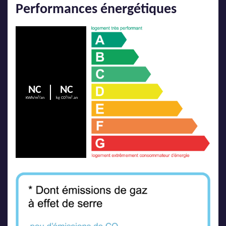
Performances énergétiques
NC
NC
KWh/m²/an
kg CO²/m².an