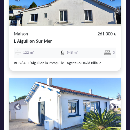
Previous
Next
Maison
261 000 €
L Aiguillon Sur Mer
122 m²
948 m²
3
REF284 - L'Aiguillon la Presqu'Ile - Agent Co David Billaud
Previous
Next