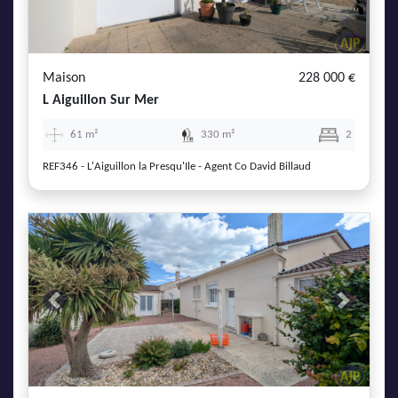
Maison
228 000 €
L Aiguillon Sur Mer
61 m²
330 m²
2
REF346 - L'Aiguillon la Presqu'Ile - Agent Co David Billaud
Previous
Next