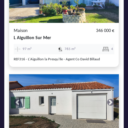
Maison
346 000 €
L Aiguillon Sur Mer
97 m²
765 m²
4
REF316 - L'Aiguillon la Presqu'Ile - Agent Co David Billaud
Previous
Next