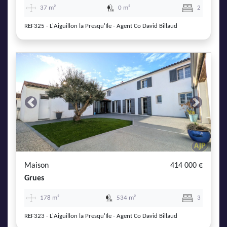
37 m²
0 m²
2
REF325 - L'Aiguillon la Presqu'Ile - Agent Co David Billaud
Previous
Next
Maison
414 000 €
Grues
178 m²
534 m²
3
REF323 - L'Aiguillon la Presqu'Ile - Agent Co David Billaud