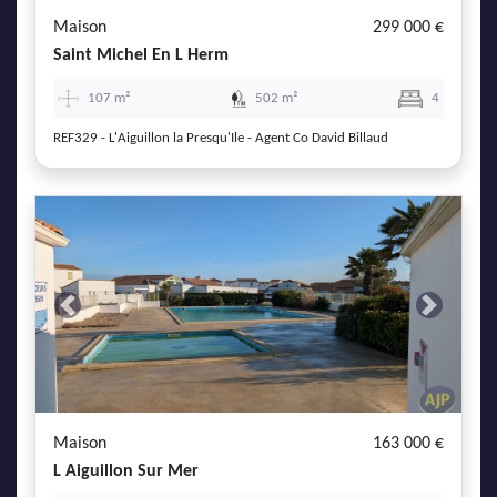
Maison
299 000 €
Saint Michel En L Herm
107 m²
502 m²
4
REF329 - L'Aiguillon la Presqu'Ile - Agent Co David Billaud
Previous
Next
Maison
163 000 €
L Aiguillon Sur Mer