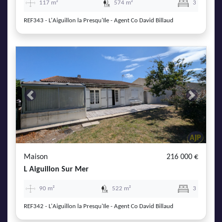
117 m²
574 m²
3
REF343 - L'Aiguillon la Presqu'Ile - Agent Co David Billaud
Previous
Next
Maison
216 000 €
L Aiguillon Sur Mer
90 m²
522 m²
3
REF342 - L'Aiguillon la Presqu'Ile - Agent Co David Billaud