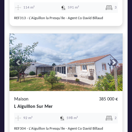
114 m²
591 m²
3
REF313 - L'Aiguillon la Presqu'Ile - Agent Co David Billaud
Previous
Next
Maison
385 000 €
L Aiguillon Sur Mer
92 m²
598 m²
2
REF304 - L'Aiguillon la Presqu'Ile - Agent Co David Billaud