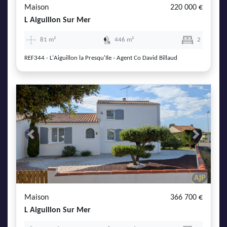
Maison
220 000 €
L Aiguillon Sur Mer
81 m²
446 m²
2
REF344 - L'Aiguillon la Presqu'Ile - Agent Co David Billaud
Previous
Next
Maison
366 700 €
L Aiguillon Sur Mer