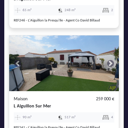
65 m²
248 m²
2
REF246 - L'Aiguillon la Presqu'Ile - Agent Co David Billaud
Previous
Next
Maison
259 000 €
L Aiguillon Sur Mer
90 m²
517 m²
4
REF241 - L'Aiguillon la Presqu'Ile - Agent Co David Billaud