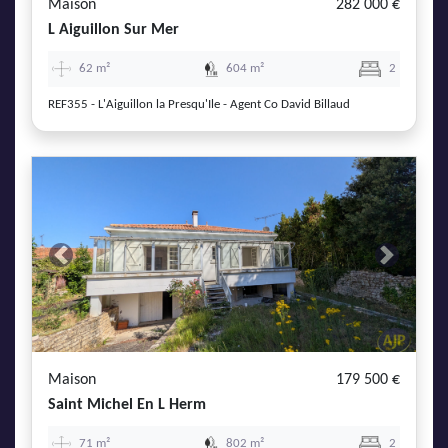
Maison
282 000 €
L Aiguillon Sur Mer
62 m²
604 m²
2
REF355 - L'Aiguillon la Presqu'Ile - Agent Co David Billaud
Previous
Next
Maison
179 500 €
Saint Michel En L Herm
71 m²
802 m²
2