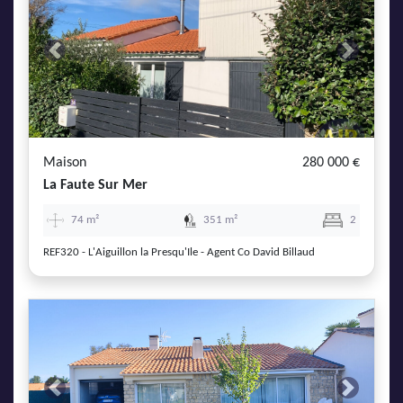
Previous
Next
Maison
280 000 €
La Faute Sur Mer
74 m²
351 m²
2
REF320 - L'Aiguillon la Presqu'Ile - Agent Co David Billaud
Previous
Next