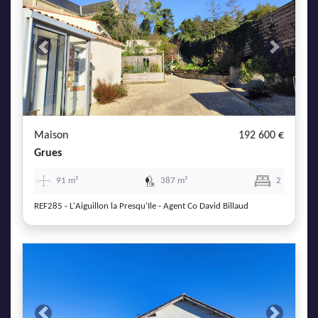
Previous
Next
Maison
192 600 €
Grues
91 m²
387 m²
2
REF285 - L'Aiguillon la Presqu'Ile - Agent Co David Billaud