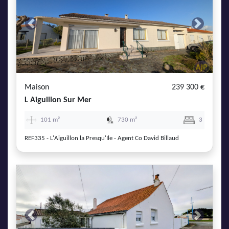
Previous
Next
Maison
239 300 €
L Aiguillon Sur Mer
101 m²
730 m²
3
REF335 - L'Aiguillon la Presqu'Ile - Agent Co David Billaud
Previous
Next