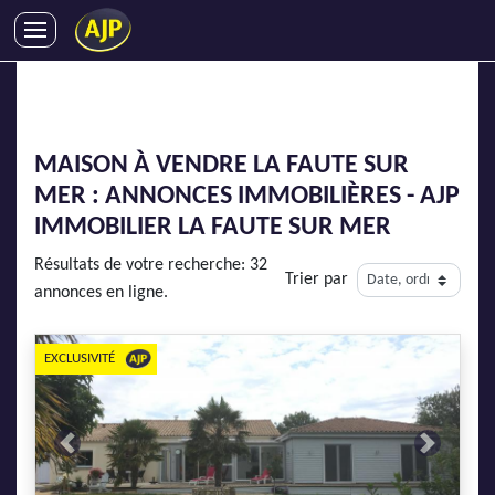
ACHATS
VENTES
LOCATIONS
MAISON À VENDRE LA FAUTE SUR
GESTION LOCATIVE
MER : ANNONCES IMMOBILIÈRES - AJP
SYNDIC
IMMOBILIER LA FAUTE SUR MER
LMNP
Résultats de votre recherche: 32
Trier par
IMMOBILIER NEUF
annonces en ligne.
LOCATIONS DE VACANCES
ENTREPRISES
EXCLUSIVITÉ
DEVENIR FRANCHISÉ
Previous
Next
AJP Recrute