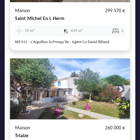
Maison
299 570 €
Saint Michel En L Herm
70 m²
439 m²
2
REF315 - L'Aiguillon la Presqu'Ile - Agent Co David Billaud
Previous
Next
Maison
260 000 €
Triaize