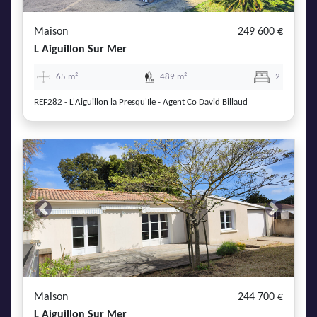
Maison
249 600 €
L Aiguillon Sur Mer
65 m²
489 m²
2
REF282 - L'Aiguillon la Presqu'Ile - Agent Co David Billaud
Previous
Next
Maison
244 700 €
L Aiguillon Sur Mer