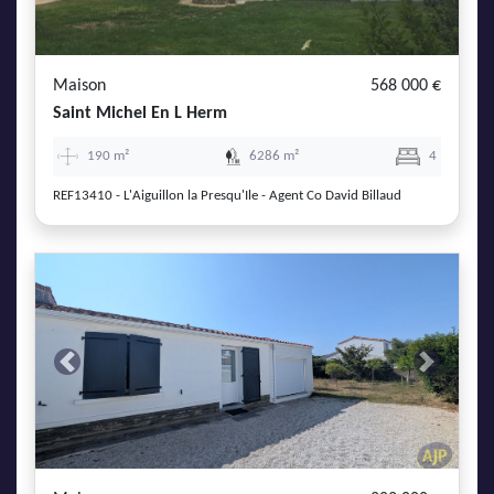
AJP Actualités
Service Qualité Clients
Maison
568 000 €
Saint Michel En L Herm
190 m²
6286 m²
4
REF13410 - L'Aiguillon la Presqu'Ile - Agent Co David Billaud
Previous
Next