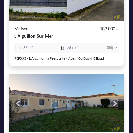
Maison
189 000 €
L Aiguillon Sur Mer
86 m²
285 m²
3
REF333 - L'Aiguillon la Presqu'Ile - Agent Co David Billaud
Previous
Next