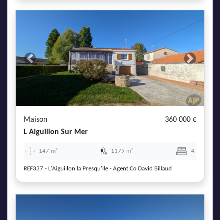
Previous
Next
Maison
360 000 €
L Aiguillon Sur Mer
147 m²
1179 m²
4
REF337 - L'Aiguillon la Presqu'Ile - Agent Co David Billaud