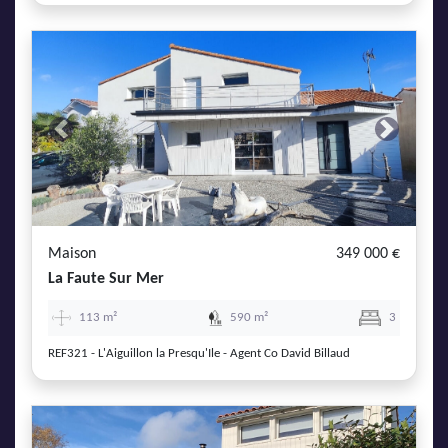
Previous
Next
Maison
349 000 €
La Faute Sur Mer
113 m²
590 m²
3
REF321 - L'Aiguillon la Presqu'Ile - Agent Co David Billaud