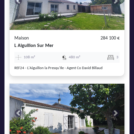
Previous
Next
Maison
284 100 €
L Aiguillon Sur Mer
108 m²
480 m²
3
REF24 - L'Aiguillon la Presqu'Ile - Agent Co David Billaud
Previous
Next