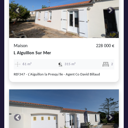
Previous
Next
Maison
228 000 €
L Aiguillon Sur Mer
61 m²
315 m²
2
REF347 - L'Aiguillon la Presqu'Ile - Agent Co David Billaud
Previous
Next