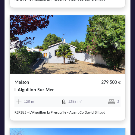
Previous
Next
Maison
279 500 €
L Aiguillon Sur Mer
125 m²
1288 m²
2
REF185 - L'Aiguillon la Presqu'Ile - Agent Co David Billaud