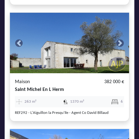
Previous
Next
Maison
382 000 €
Saint Michel En L Herm
263 m²
1370 m²
6
REF292 - L'Aiguillon la Presqu'Ile - Agent Co David Billaud