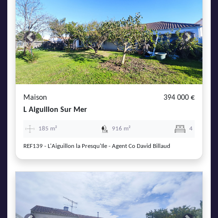
Previous
Next
Maison
394 000 €
L Aiguillon Sur Mer
185 m²
916 m²
4
REF139 - L'Aiguillon la Presqu'Ile - Agent Co David Billaud