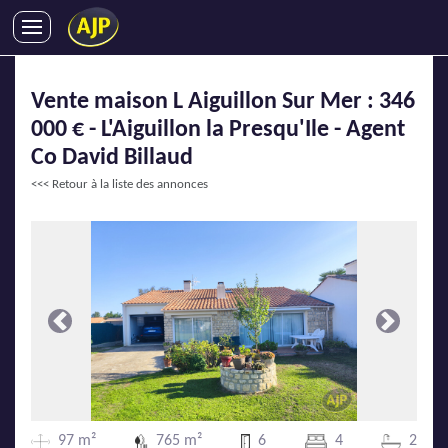
ACHATS
Vente maison L Aiguillon Sur Mer : 346
VENTES
000 € - L'Aiguillon la Presqu'Ile - Agent
LOCATIONS
Co David Billaud
GESTION LOCATIVE
<<< Retour à la liste des annonces
SYNDIC
LMNP
IMMOBILIER NEUF
LOCATIONS DE VACANCES
ENTREPRISES
Précédente
Suivante
DEVENIR FRANCHISÉ
AJP Recrute
97 m²
765 m²
6
4
2