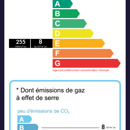
255
8
KWh/m²/an
kg CO²/m².an
8
CO²/m².an