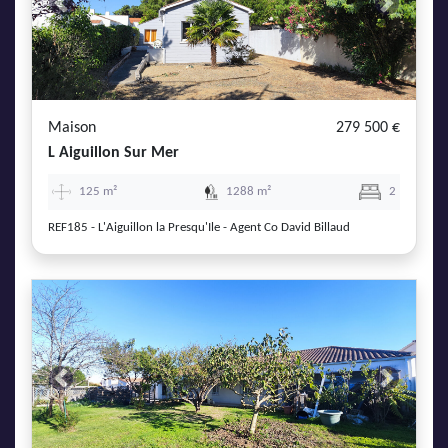
Previous
Next
Maison
279 500 €
L Aiguillon Sur Mer
125 m²
1288 m²
2
REF185 - L'Aiguillon la Presqu'Ile - Agent Co David Billaud
Previous
Next