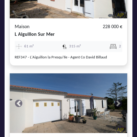
Maison
228 000 €
L Aiguillon Sur Mer
61 m²
315 m²
2
REF347 - L'Aiguillon la Presqu'Ile - Agent Co David Billaud
Previous
Next