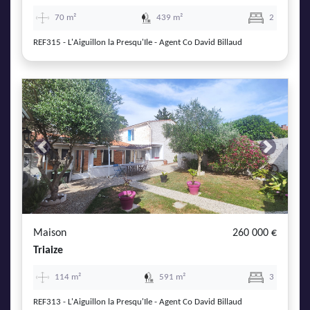
70 m²
439 m²
2
REF315 - L'Aiguillon la Presqu'Ile - Agent Co David Billaud
Previous
Next
Maison
260 000 €
Triaize
114 m²
591 m²
3
REF313 - L'Aiguillon la Presqu'Ile - Agent Co David Billaud