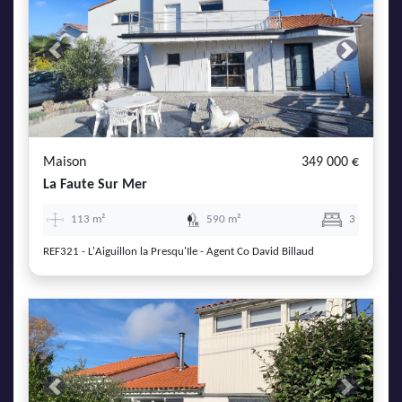
Previous
Next
Maison
349 000 €
La Faute Sur Mer
113 m²
590 m²
3
REF321 - L'Aiguillon la Presqu'Ile - Agent Co David Billaud
Previous
Next