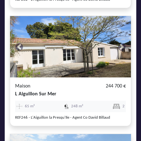
Previous
Next
Maison
244 700 €
L Aiguillon Sur Mer
65 m²
248 m²
2
REF246 - L'Aiguillon la Presqu'Ile - Agent Co David Billaud