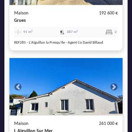
Maison
192 600 €
Grues
91 m²
387 m²
2
REF285 - L'Aiguillon la Presqu'Ile - Agent Co David Billaud
Previous
Next
Maison
261 000 €
L Aiguillon Sur Mer