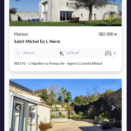
Previous
Next
Maison
382 000 €
Saint Michel En L Herm
263 m²
1370 m²
6
REF292 - L'Aiguillon la Presqu'Ile - Agent Co David Billaud
Previous
Next