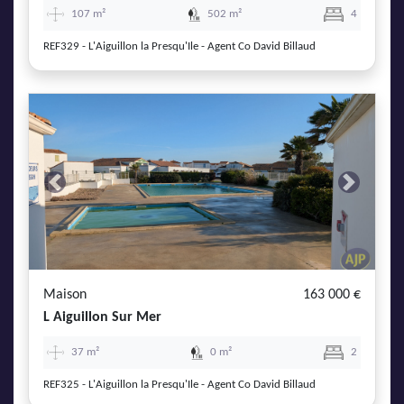
107 m²
502 m²
4
REF329 - L'Aiguillon la Presqu'Ile - Agent Co David Billaud
Previous
Next
Maison
163 000 €
L Aiguillon Sur Mer
37 m²
0 m²
2
REF325 - L'Aiguillon la Presqu'Ile - Agent Co David Billaud