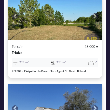
Previous
Next
Terrain
28 000 €
Triaize
721 m²
721 m²
0
REF302 - L'Aiguillon la Presqu'Ile - Agent Co David Billaud