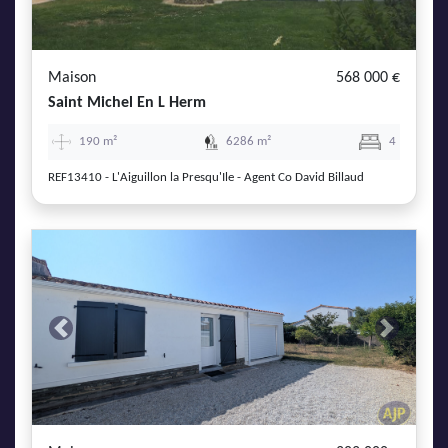
AJP Actualités
Service Qualité Clients
Maison
568 000 €
Saint Michel En L Herm
190 m²
6286 m²
4
REF13410 - L'Aiguillon la Presqu'Ile - Agent Co David Billaud
Previous
Next