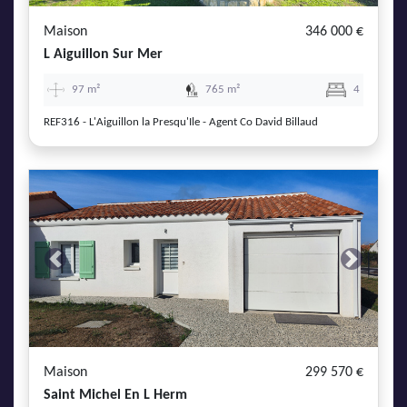
Maison
346 000 €
L Aiguillon Sur Mer
97 m²
765 m²
4
REF316 - L'Aiguillon la Presqu'Ile - Agent Co David Billaud
Previous
Next
Maison
299 570 €
Saint Michel En L Herm