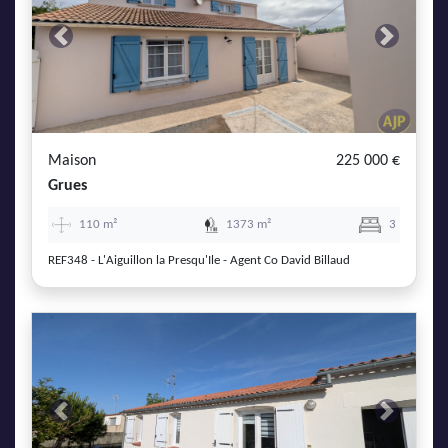
Previous
Next
Maison
225 000 €
Grues
110 m²
1373 m²
3
REF348 - L'Aiguillon la Presqu'Ile - Agent Co David Billaud
Previous
Next