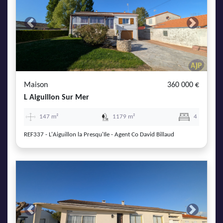
Previous
Next
Maison
360 000 €
L Aiguillon Sur Mer
147 m²
1179 m²
4
REF337 - L'Aiguillon la Presqu'Ile - Agent Co David Billaud
Previous
Next