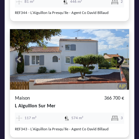
81 m²
446 m²
2
REF344 - L'Aiguillon la Presqu'Ile - Agent Co David Billaud
Previous
Next
Maison
366 700 €
L Aiguillon Sur Mer
117 m²
574 m²
3
REF343 - L'Aiguillon la Presqu'Ile - Agent Co David Billaud