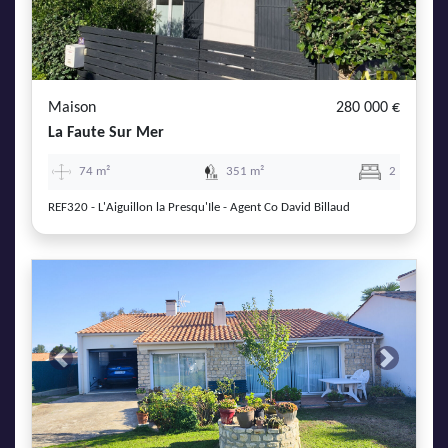
Maison
280 000 €
La Faute Sur Mer
74 m²
351 m²
2
REF320 - L'Aiguillon la Presqu'Ile - Agent Co David Billaud
Previous
Next