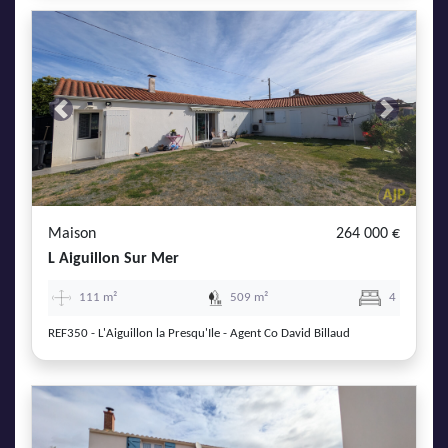
Previous
Next
Maison
264 000 €
L Aiguillon Sur Mer
111 m²
509 m²
4
REF350 - L'Aiguillon la Presqu'Ile - Agent Co David Billaud