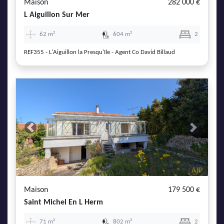
Maison
282 000 €
L Aiguillon Sur Mer
62 m²
604 m²
2
REF355 - L'Aiguillon la Presqu'Ile - Agent Co David Billaud
Previous
Next
Maison
179 500 €
Saint Michel En L Herm
71 m²
802 m²
2