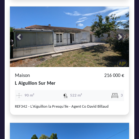
Previous
Next
Maison
216 000 €
L Aiguillon Sur Mer
90 m²
522 m²
3
REF342 - L'Aiguillon la Presqu'Ile - Agent Co David Billaud