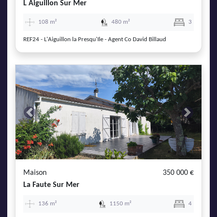
L Aiguillon Sur Mer
108 m²
480 m²
3
REF24 - L'Aiguillon la Presqu'Ile - Agent Co David Billaud
Previous
Next
Maison
350 000 €
La Faute Sur Mer
136 m²
1150 m²
4