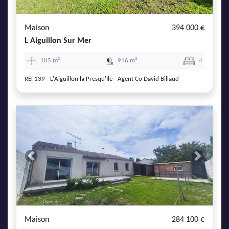
Maison
394 000 €
L Aiguillon Sur Mer
185 m²
916 m²
4
REF139 - L'Aiguillon la Presqu'Ile - Agent Co David Billaud
Previous
Next
Maison
284 100 €