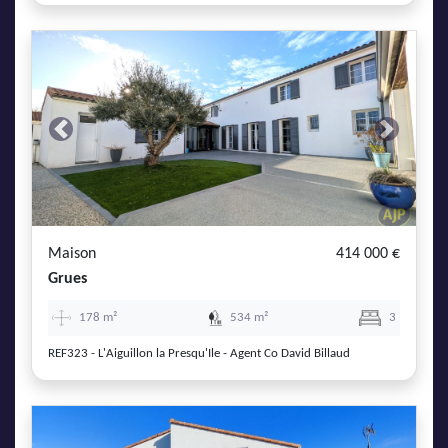
Previous
Next
Maison
414 000 €
Grues
178 m²
534 m²
3
REF323 - L'Aiguillon la Presqu'Ile - Agent Co David Billaud