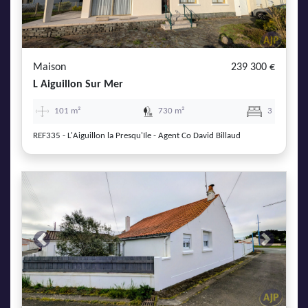
Maison
239 300 €
L Aiguillon Sur Mer
101 m²
730 m²
3
REF335 - L'Aiguillon la Presqu'Ile - Agent Co David Billaud
Previous
Next