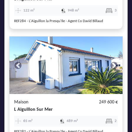
122 m²
948 m²
3
REF284 - L'Aiguillon la Presqu'Ile - Agent Co David Billaud
Previous
Next
Maison
249 600 €
L Aiguillon Sur Mer
65 m²
489 m²
2
REF282 - L'Aiguillon la Presqu'Ile - Agent Co David Billaud