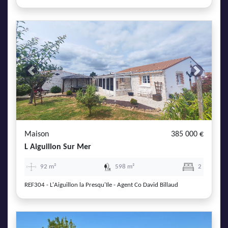
Previous
Next
Maison
385 000 €
L Aiguillon Sur Mer
92 m²
598 m²
2
REF304 - L'Aiguillon la Presqu'Ile - Agent Co David Billaud