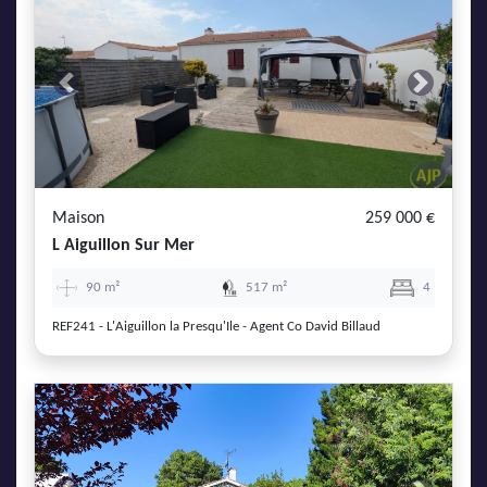
Previous
Next
Maison
259 000 €
L Aiguillon Sur Mer
90 m²
517 m²
4
REF241 - L'Aiguillon la Presqu'Ile - Agent Co David Billaud