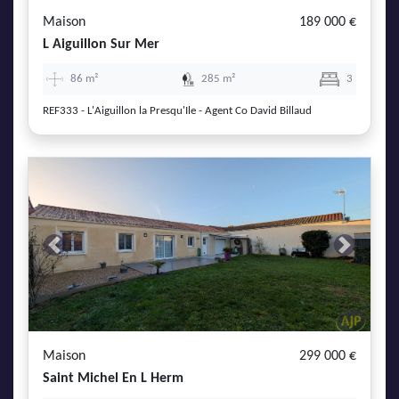
Maison
189 000 €
L Aiguillon Sur Mer
86 m²
285 m²
3
REF333 - L'Aiguillon la Presqu'Ile - Agent Co David Billaud
Previous
Next
Maison
299 000 €
Saint Michel En L Herm