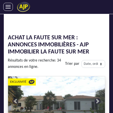
ACHATS
VENTES
LOCATIONS
ACHAT LA FAUTE SUR MER :
GESTION LOCATIVE
ANNONCES IMMOBILIÈRES - AJP
SYNDIC
IMMOBILIER LA FAUTE SUR MER
LMNP
Résultats de votre recherche: 34
Trier par
IMMOBILIER NEUF
annonces en ligne.
LOCATIONS DE VACANCES
ENTREPRISES
EXCLUSIVITÉ
DEVENIR FRANCHISÉ
Previous
Next
AJP Recrute