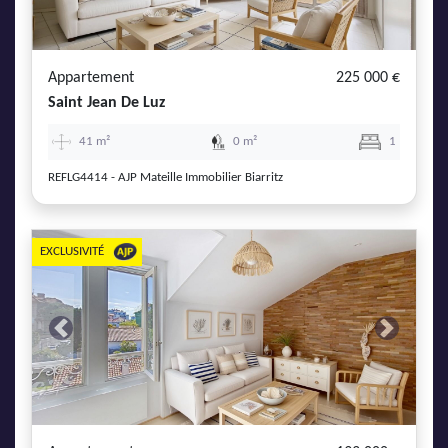
AJP Actualités
Service Qualité Clients
Appartement
225 000 €
Saint Jean De Luz
41 m²
0 m²
1
REFLG4414 - AJP Mateille Immobilier Biarritz
EXCLUSIVITÉ
Previous
Next