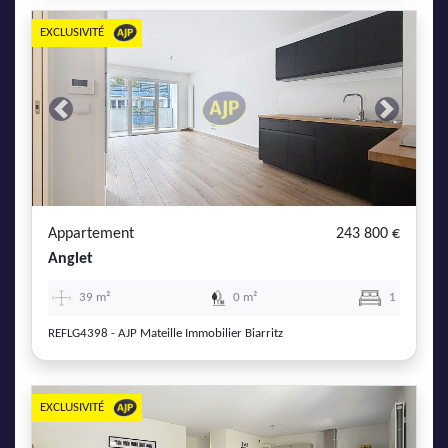
EXCLUSIVITÉ
Previous
Next
Appartement
243 800 €
Anglet
39 m²
0 m²
1
REFLG4398 - AJP Mateille Immobilier Biarritz
EXCLUSIVITÉ