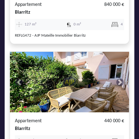
Appartement
840 000 €
Biarritz
127 m²
0 m²
4
REFLG472 - AJP Mateille Immobilier Biarritz
Previous
Next
Appartement
440 000 €
Biarritz