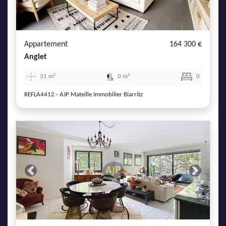
Appartement
164 300 €
Anglet
31 m²
0 m²
0
REFLA4412 - AJP Mateille Immobilier Biarritz
Previous
Next