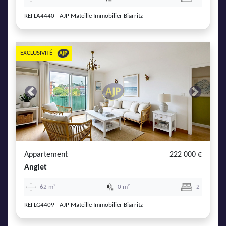
REFLA4440 - AJP Mateille Immobilier Biarritz
EXCLUSIVITÉ
Previous
Next
Appartement
222 000 €
Anglet
62 m²
0 m²
2
REFLG4409 - AJP Mateille Immobilier Biarritz