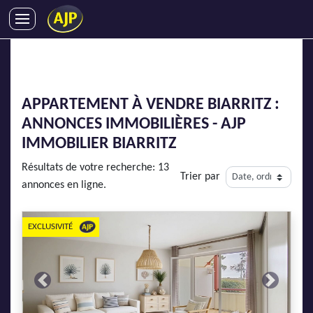
ACHATS
VENTES
LOCATIONS
APPARTEMENT À VENDRE BIARRITZ :
GESTION LOCATIVE
ANNONCES IMMOBILIÈRES - AJP
SYNDIC
IMMOBILIER BIARRITZ
LMNP
Résultats de votre recherche: 13
Trier par
IMMOBILIER NEUF
annonces en ligne.
LOCATIONS DE VACANCES
ENTREPRISES
EXCLUSIVITÉ
DEVENIR FRANCHISÉ
Previous
Next
AJP Recrute