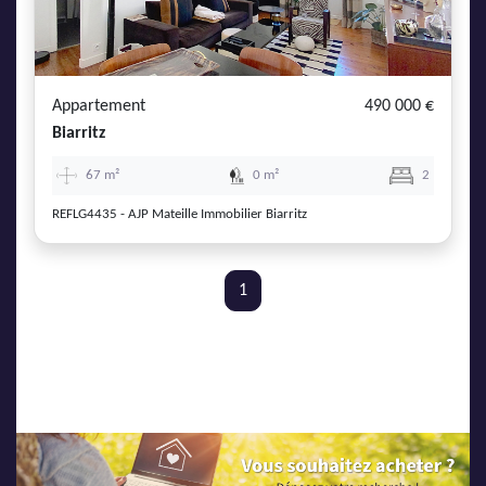
Appartement
490 000 €
Biarritz
67 m²
0 m²
2
REFLG4435 - AJP Mateille Immobilier Biarritz
1