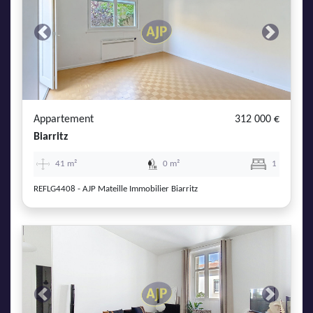
Previous
Next
Appartement
312 000 €
Biarritz
41 m²
0 m²
1
REFLG4408 - AJP Mateille Immobilier Biarritz
Previous
Next