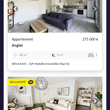
Previous
Next
Appartement
275 000 €
Anglet
48 m²
0 m²
1
REFLA4445 - AJP Mateille Immobilier Biarritz
EXCLUSIVITÉ
Previous
Next