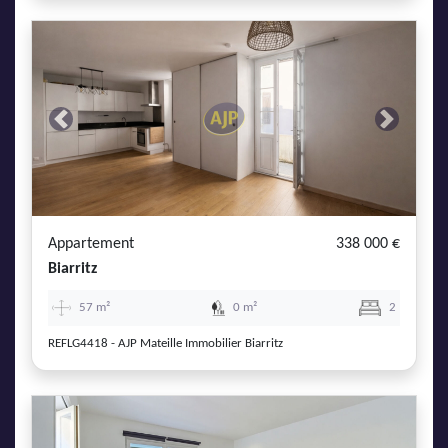
Previous
Next
Appartement
338 000 €
Biarritz
57 m²
0 m²
2
REFLG4418 - AJP Mateille Immobilier Biarritz