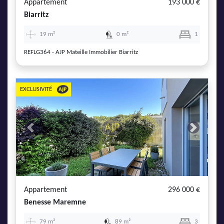
Appartement
193 000 €
Biarritz
19 m²
0 m²
1
REFLG364 - AJP Mateille Immobilier Biarritz
EXCLUSIVITÉ
Previous
Next
Appartement
296 000 €
Benesse Maremne
79 m²
89 m²
3