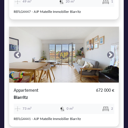
49 m²
20 m²
1
REFLG4447 - AJP Mateille Immobilier Biarritz
Previous
Next
Appartement
672 000 €
Biarritz
73 m²
0 m²
2
REFLG4441 - AJP Mateille Immobilier Biarritz