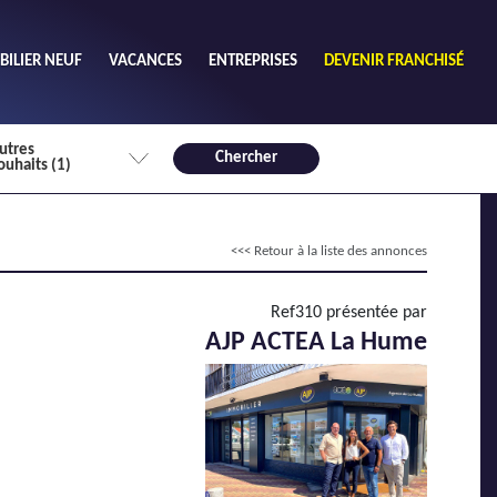
ILIER NEUF
VACANCES
ENTREPRISES
DEVENIR FRANCHISÉ
utres
Chercher
ouhaits (1)
de chambres mini
<<< Retour à la liste des annonces
3
4 plus
habitable mini
Ref310 présentée par
m²
AJP ACTEA La Hume