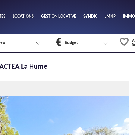
TES
LOCATIONS
GESTION LOCATIVE
SYNDIC
LMNP
IMMOB
A
ieu
Budget
S
Nombre 
JP ACTEA La Hume
min
1
2
eu
Surface 
max