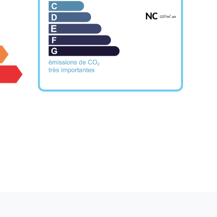
NC
CO²/m².an