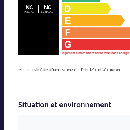
NC
NC
KWh/m²/an
kg CO²/m².an
Montant estimé des dépenses d’énergie : Entre NC € et NC € par an
Situation et environnement