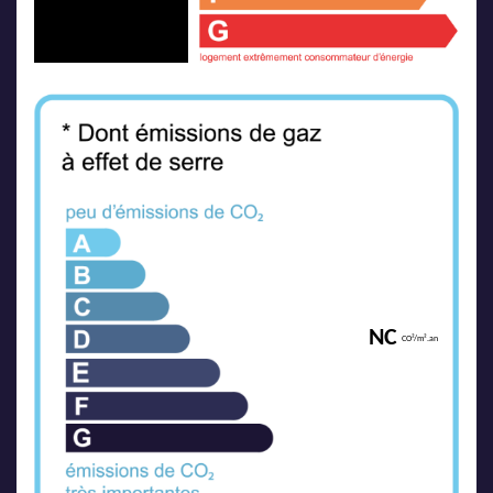
NC
CO²/m².an