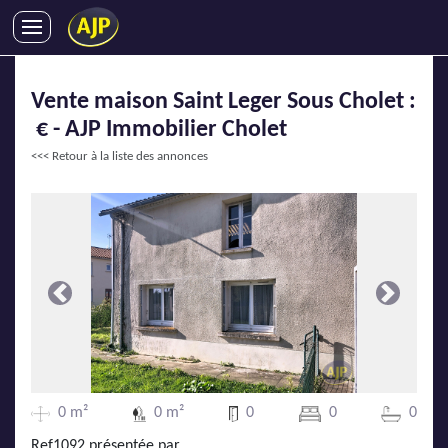
ACHATS
Vente maison Saint Leger Sous Cholet :
VENTES
€ - AJP Immobilier Cholet
LOCATIONS
<<< Retour à la liste des annonces
GESTION LOCATIVE
SYNDIC
LMNP
IMMOBILIER NEUF
LOCATIONS DE VACANCES
Précédente
Suivante
ENTREPRISES
DEVENIR FRANCHISÉ
0 m²
0 m²
0
0
0
AJP Recrute
Ref1092 présentée par