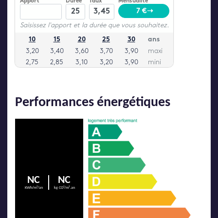
Performances énergétiques
NC
NC
KWh/m²/an
kg CO²/m².an