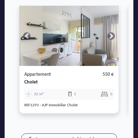
Previous
Next
P
Appartement
550 €
A
Cholet
Ch
32 m²
1
0
REF1293 - AJP Immobilier Cholet
RE