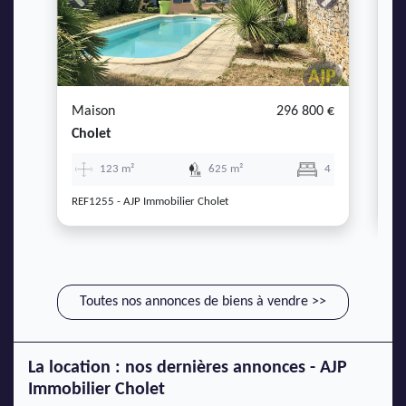
Previous
Next
P
Maison
296 800 €
M
Cholet
Ch
123 m²
625 m²
4
REF1255 - AJP Immobilier Cholet
RE
Toutes nos annonces de biens à vendre >>
La location : nos dernières annonces - AJP
Immobilier Cholet