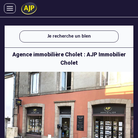
ACHATS
VENTES
Je recherche un bien
LOCATIONS
GESTION LOCATIVE
Agence immobilière Cholet : AJP Immobilier
SYNDIC
Cholet
LMNP
IMMOBILIER NEUF
LOCATIONS DE VACANCES
ENTREPRISES
DEVENIR FRANCHISÉ
AJP Recrute