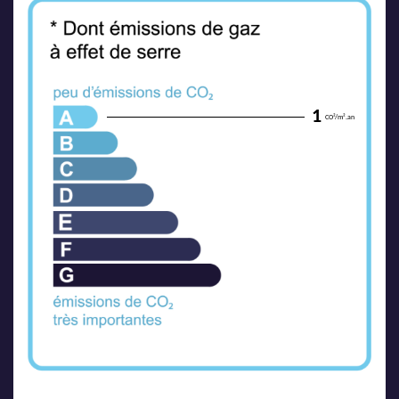
1
CO²/m².an