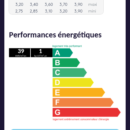
Performances énergétiques
39
1
KWh/m²/an
kg CO²/m².an