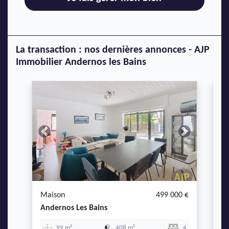
La transaction : nos dernières annonces - AJP
Immobilier Andernos les Bains
Previous
Next
P
Maison
499 000 €
M
Andernos Les Bains
L
99 m²
408 m²
4