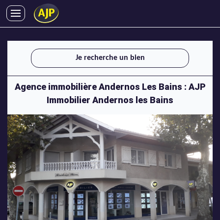
ACHATS
VENTES
Je recherche un bien
LOCATIONS
GESTION LOCATIVE
Agence immobilière Andernos Les Bains : AJP
SYNDIC
Immobilier Andernos les Bains
LMNP
IMMOBILIER NEUF
LOCATIONS DE VACANCES
ENTREPRISES
DEVENIR FRANCHISÉ
AJP Recrute