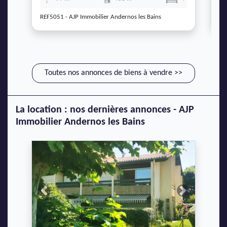
REF5051 - AJP Immobilier Andernos les Bains
RE
Toutes nos annonces de biens à vendre >>
La location : nos dernières annonces - AJP
Immobilier Andernos les Bains
Previous
Next