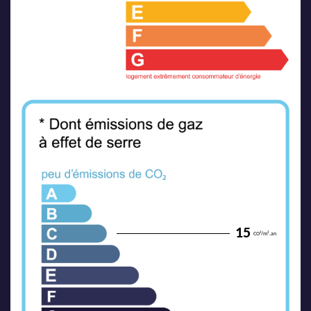
15
CO²/m².an