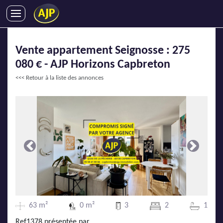
ACHATS
Vente appartement Seignosse : 275
VENTES
080 € - AJP Horizons Capbreton
LOCATIONS
<<< Retour à la liste des annonces
GESTION LOCATIVE
SYNDIC
LMNP
IMMOBILIER NEUF
LOCATIONS DE VACANCES
Précédente
Suivante
ENTREPRISES
DEVENIR FRANCHISÉ
63 m²
0 m²
3
2
1
AJP Recrute
Ref1378 présentée par