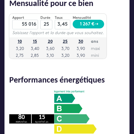
Mensualité pour ce bien
Performances énergétiques
80
15
KWh/m²/an
kg CO²/m².an