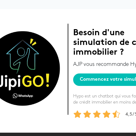
Besoin d'une
simulation de c
immobilier ?
AJP vous recommande Hy
Commencez votre simul
Hypo est un chatbot qui vous fa
de crédit immobilier en moins d
4,5
/