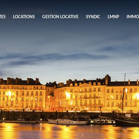
TES
LOCATIONS
GESTION LOCATIVE
SYNDIC
LMNP
IMMOB
A
ieu
Budget
S
Nombre 
min
1
2
eu
Surface 
max