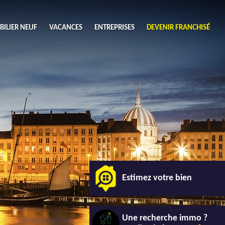
ILIER NEUF
VACANCES
ENTREPRISES
DEVENIR FRANCHISÉ
utres
Chercher
ouhaits (1)
de chambres mini
3
4 plus
habitable mini
m²
Estimez votre bien
Une recherche immo ?