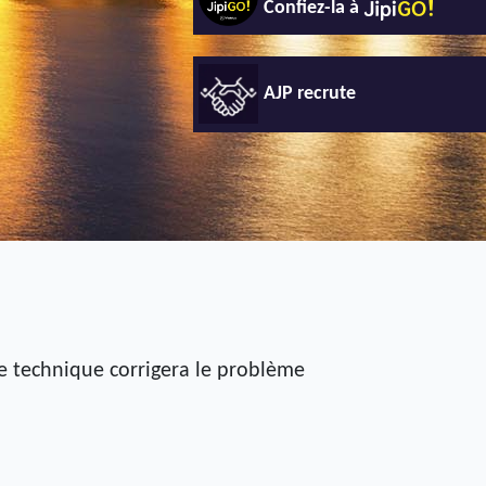
Confiez-la à
AJP recrute
pe technique corrigera le problème