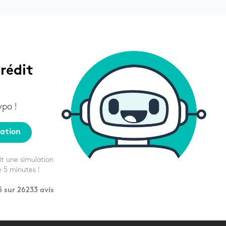
rédit
po !
ation
it une simulation
e 5 minutes !
5 sur
26233
avis