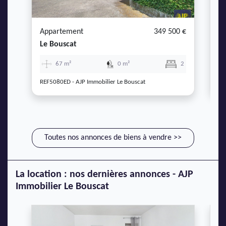
Appartement
349 500 €
A
Le Bouscat
Ca
67 m²
0 m²
2
REF5080ED - AJP Immobilier Le Bouscat
RE
Toutes nos annonces de biens à vendre >>
La location : nos dernières annonces - AJP
Immobilier Le Bouscat