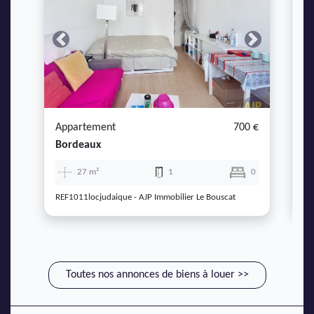
Previous
Next
P
Appartement
700 €
A
Bordeaux
B
27 m²
1
0
REF1011locjudaique - AJP Immobilier Le Bouscat
RE
Toutes nos annonces de biens à louer >>