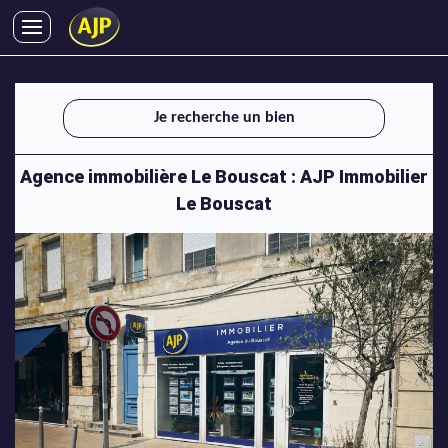
ACHATS
VENTES
Je recherche un bien
LOCATIONS
GESTION LOCATIVE
Agence immobilière Le Bouscat : AJP Immobilier
SYNDIC
Le Bouscat
LMNP
IMMOBILIER NEUF
LOCATIONS DE VACANCES
ENTREPRISES
DEVENIR FRANCHISÉ
AJP Recrute