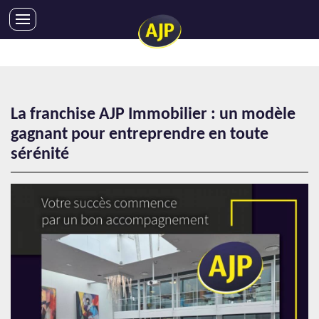
ACHATS
VENTES
LOCATIONS
La franchise AJP Immobilier : un modèle
GESTION LOCATIVE
gagnant pour entreprendre en toute
SYNDIC
sérénité
LMNP
IMMOBILIER NEUF
LOCATIONS DE VACANCES
ENTREPRISES
DEVENIR FRANCHISÉ
AJP Recrute