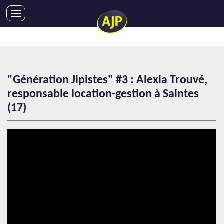
ACHATS
VENTES
LOCATIONS
"Génération Jipistes" #3 : Alexia Trouvé,
GESTION LOCATIVE
responsable location-gestion à Saintes
SYNDIC
(17)
LMNP
IMMOBILIER NEUF
LOCATIONS DE VACANCES
ENTREPRISES
DEVENIR FRANCHISÉ
AJP Recrute