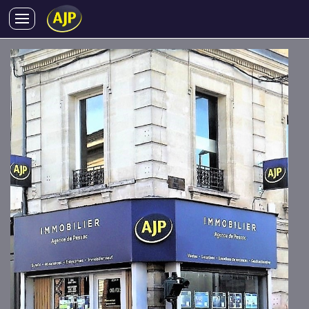
AJP Immobilier Pessac
ACHATS
VENTES
LOCATIONS
GESTION LOCATIVE
SYNDIC
LMNP
IMMOBILIER NEUF
LOCATIONS DE VACANCES
ENTREPRISES
DEVENIR FRANCHISÉ
AJP Recrute