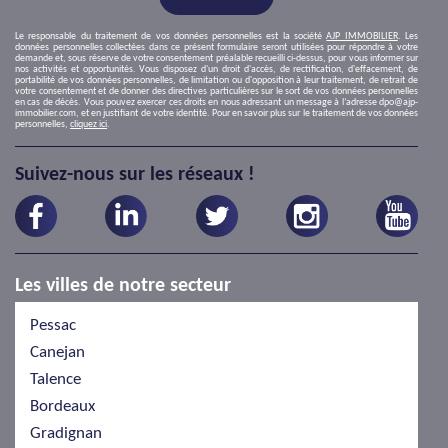
Le responsable du traitement de vos données personnelles est la société
AJP IMMOBILIER
. Les
données personnelles collectées dans ce présent formulaire seront utilisées pour répondre à votre
demande et, sous réserve de votre consentement préalable recueilli ci-dessus, pour vous informer sur
nos activités et opportunités. Vous disposez d'un droit d'accès, de rectification, d'effacement, de
portabilité de vos données personnelles, de limitation ou d'opposition à leur traitement, de retrait de
votre consentement et de donner des directives particulières sur le sort de vos données personnelles
en cas de décès. Vous pouvez exercer ces droits en nous adressant un message à l’adresse dpo@ajp-
immobilier.com, et en justifiant de votre identité. Pour en savoir plus sur le traitement de vos données
personnelles,
cliquez ici
.
Suivez-nous sur les réseaux !
Les villes de notre secteur
Pessac
Canejan
Talence
Bordeaux
Gradignan