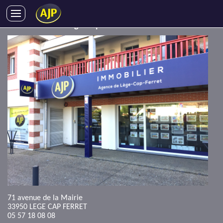
AJP Immobilier Lège-Cap-Ferret
ACHATS
VENTES
LOCATIONS
GESTION LOCATIVE
SYNDIC
LMNP
IMMOBILIER NEUF
LOCATIONS DE VACANCES
ENTREPRISES
DEVENIR FRANCHISÉ
71 avenue de la Mairie
33950
LEGE CAP FERRET
AJP Recrute
05 57 18 08 08