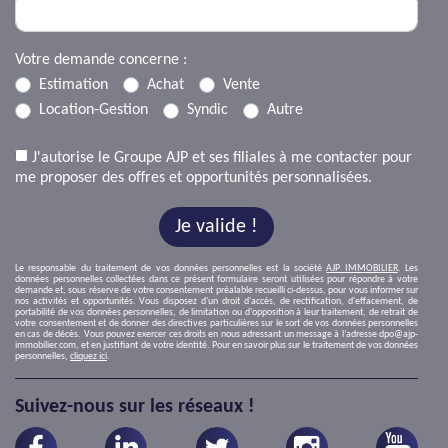
Votre demande concerne :
Estimation
Achat
Vente
Location-Gestion
Syndic
Autre
J'autorise le Groupe AJP et ses filiales à me contacter pour
me proposer des offres et opportunités personnalisées.
Je valide !
Le responsable du traitement de vos données personnelles est la société
AJP IMMOBILIER
. Les
données personnelles collectées dans ce présent formulaire seront utilisées pour répondre à votre
demande et, sous réserve de votre consentement préalable recueilli ci-dessus, pour vous informer sur
nos activités et opportunités. Vous disposez d'un droit d'accès, de rectification, d'effacement, de
portabilité de vos données personnelles, de limitation ou d'opposition à leur traitement, de retrait de
votre consentement et de donner des directives particulières sur le sort de vos données personnelles
en cas de décès. Vous pouvez exercer ces droits en nous adressant un message à l’adresse dpo@ajp-
immobilier.com, et en justifiant de votre identité. Pour en savoir plus sur le traitement de vos données
personnelles,
cliquez ici
.
Suivez-nous sur les réseaux !