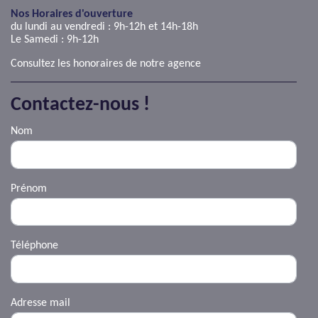
AJP Actualités
Nos Horaires d'ouverture
Service Qualité Clients
du lundi au vendredi : 9h-12h et 14h-18h
Le Samedi : 9h-12h
Consultez les honoraires de notre agence
Contactez-nous !
Nom
Prénom
Téléphone
Adresse mail