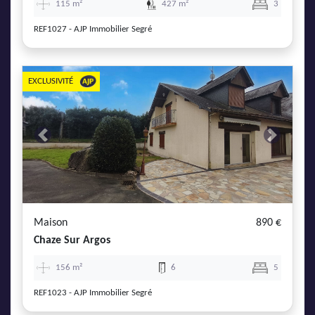
115 m²
427 m²
3
REF1027 - AJP Immobilier Segré
EXCLUSIVITÉ
Previous
Next
Maison
890 €
Chaze Sur Argos
156 m²
6
5
REF1023 - AJP Immobilier Segré