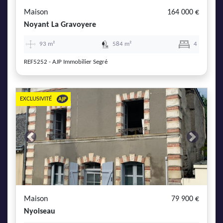
Maison
164 000 €
Noyant La Gravoyere
93 m²
584 m²
4
REF5252 - AJP Immobilier Segré
EXCLUSIVITÉ
Previous
Next
Maison
79 900 €
Nyoiseau