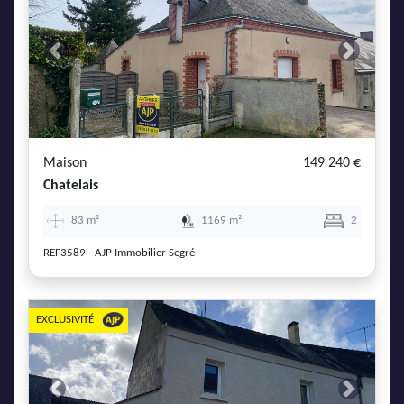
Previous
Next
Maison
149 240 €
Chatelais
83 m²
1169 m²
2
REF3589 - AJP Immobilier Segré
EXCLUSIVITÉ
Previous
Next