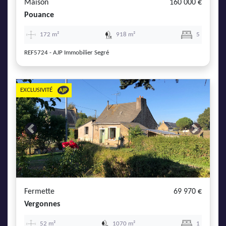
Maison
160 000 €
Pouance
172 m²
918 m²
5
REF5724 - AJP Immobilier Segré
EXCLUSIVITÉ
Previous
Next
Fermette
69 970 €
Vergonnes
52 m²
1070 m²
1