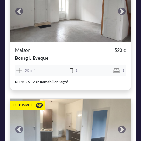
Previous
Next
Maison
520 €
Bourg L Eveque
50 m²
2
1
REF1076 - AJP Immobilier Segré
EXCLUSIVITÉ
Previous
Next