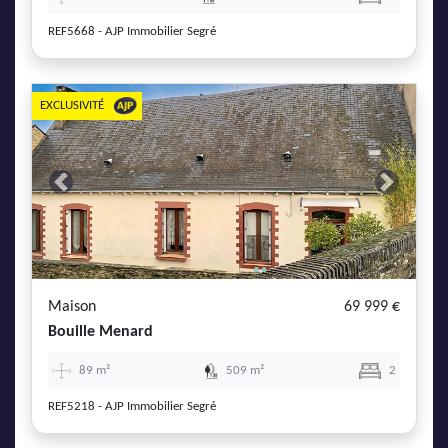
REF5668 - AJP Immobilier Segré
EXCLUSIVITÉ
Previous
Next
Maison
69 999 €
Bouille Menard
89 m²
509 m²
2
REF5218 - AJP Immobilier Segré