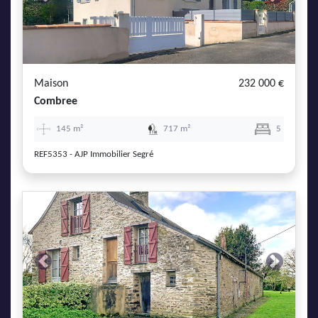
Previous
Next
Maison
232 000 €
Combree
145 m²
717 m²
5
REF5353 - AJP Immobilier Segré
Previous
Next