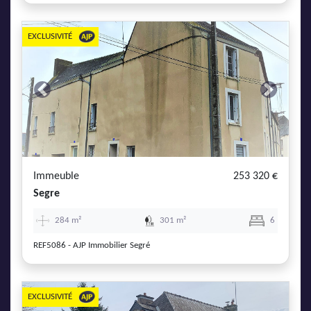
EXCLUSIVITÉ
Previous
Next
Immeuble
253 320 €
Segre
284 m²
301 m²
6
REF5086 - AJP Immobilier Segré
EXCLUSIVITÉ