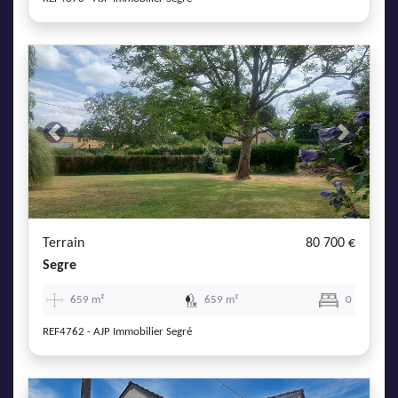
Previous
Next
Terrain
80 700 €
Segre
659 m²
659 m²
0
REF4762 - AJP Immobilier Segré