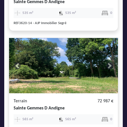
Sainte Gemmes D Andigne
535 m²
535 m²
0
REF3620-14 - AJP Immobilier Segré
Previous
Next
Terrain
72 987 €
Sainte Gemmes D Andigne
565 m²
565 m²
0