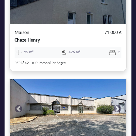
Maison
71 000 €
Chaze Henry
95 m²
426 m²
2
REF2842 - AJP Immobilier Segré
Previous
Next