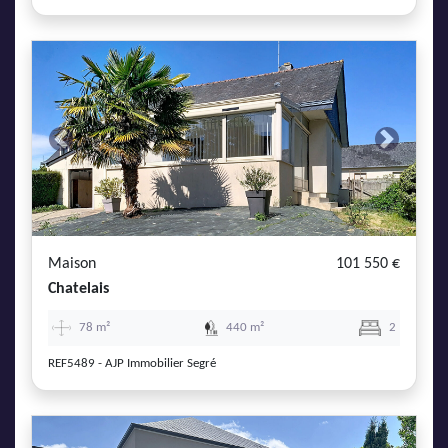
Previous
Next
Maison
101 550 €
Chatelais
78 m²
440 m²
2
REF5489 - AJP Immobilier Segré