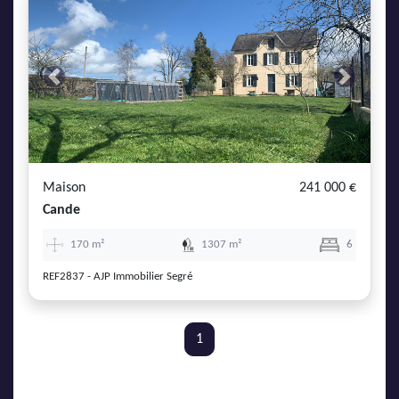
Previous
Next
Maison
241 000 €
Cande
170 m²
1307 m²
6
REF2837 - AJP Immobilier Segré
1