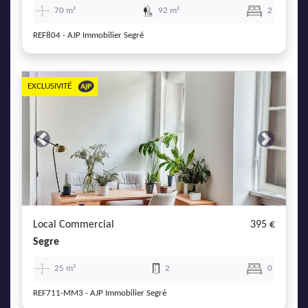
70 m²
92 m²
2
REF804 - AJP Immobilier Segré
EXCLUSIVITÉ
Previous
Next
Local Commercial
395 €
Segre
25 m²
2
0
REF711-MM3 - AJP Immobilier Segré