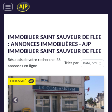
ACHATS
VENTES
LOCATIONS
IMMOBILIER SAINT SAUVEUR DE FLEE
GESTION LOCATIVE
: ANNONCES IMMOBILIÈRES - AJP
SYNDIC
IMMOBILIER SAINT SAUVEUR DE FLEE
LMNP
Résultats de votre recherche: 36
Trier par
IMMOBILIER NEUF
annonces en ligne.
LOCATIONS DE VACANCES
ENTREPRISES
EXCLUSIVITÉ
DEVENIR FRANCHISÉ
Previous
Next
AJP Recrute