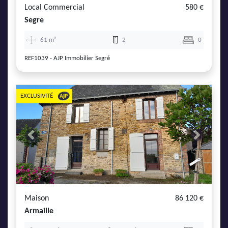
Local Commercial
580 €
Segre
61 m²
2
0
REF1039 - AJP Immobilier Segré
EXCLUSIVITÉ
Previous
Next
Maison
86 120 €
Armaille