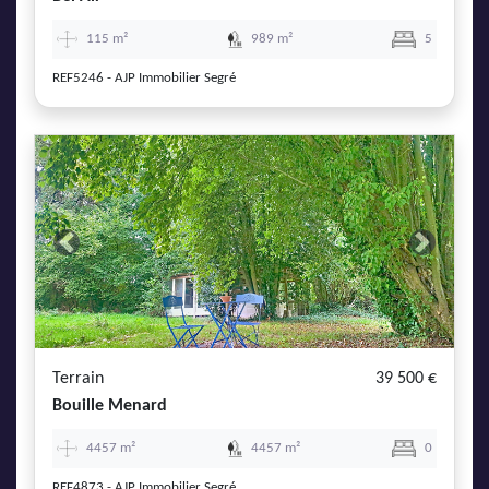
115 m²
989 m²
5
REF5246 - AJP Immobilier Segré
Previous
Next
Terrain
39 500 €
Bouille Menard
4457 m²
4457 m²
0
REF4873 - AJP Immobilier Segré