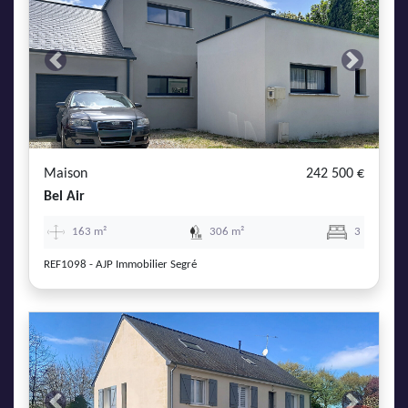
Previous
Next
Maison
242 500 €
Bel Air
163 m²
306 m²
3
REF1098 - AJP Immobilier Segré