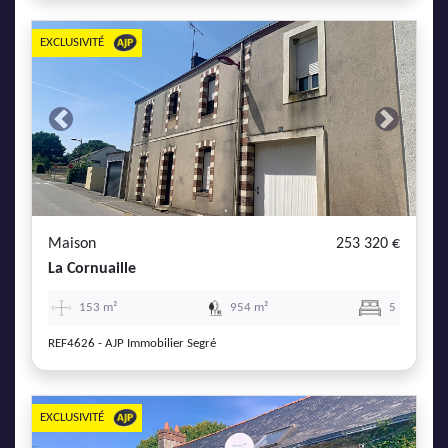
EXCLUSIVITÉ
Previous
Next
Maison
253 320 €
La Cornuaille
153 m²
954 m²
5
REF4626 - AJP Immobilier Segré
EXCLUSIVITÉ