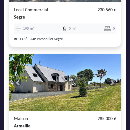
Local Commercial
230 560 €
Segre
195 m²
0 m²
0
REF1138 - AJP Immobilier Segré
Previous
Next
Maison
285 000 €
Armaille