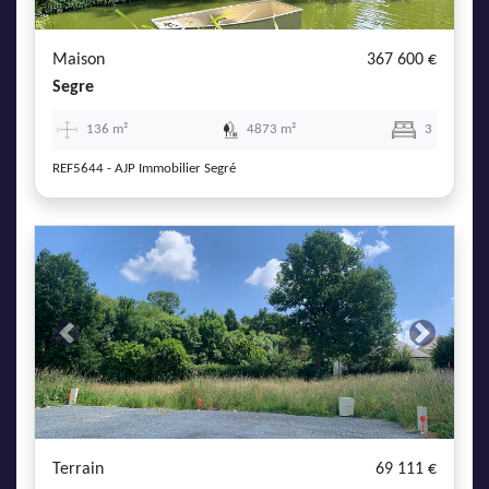
Maison
367 600 €
Segre
136 m²
4873 m²
3
REF5644 - AJP Immobilier Segré
Previous
Next
Terrain
69 111 €