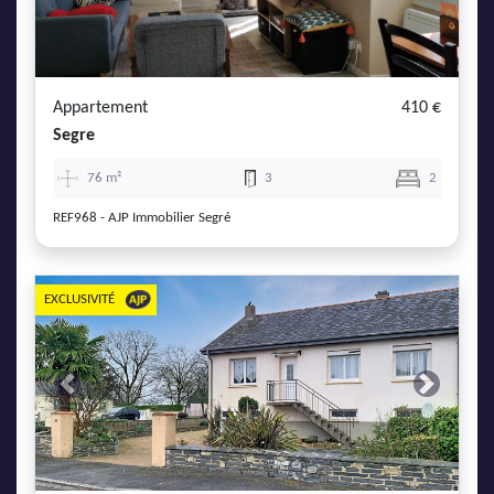
Appartement
410 €
Segre
76 m²
3
2
REF968 - AJP Immobilier Segré
EXCLUSIVITÉ
Previous
Next