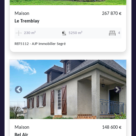
Maison
267 870 €
Le Tremblay
230 m²
5250 m²
4
REF5112 - AJP Immobilier Segré
Previous
Next
Maison
148 600 €
Bel Air