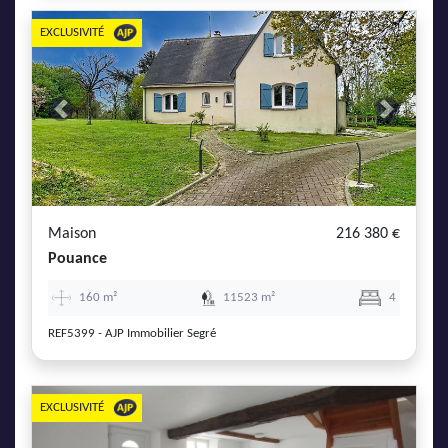
EXCLUSIVITÉ
Previous
Next
Maison
216 380 €
Pouance
160 m²
11523 m²
4
REF5399 - AJP Immobilier Segré
EXCLUSIVITÉ