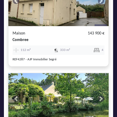
Previous
Next
Maison
143 900 €
Combree
112 m²
333 m²
4
REF4287 - AJP Immobilier Segré
Previous
Next