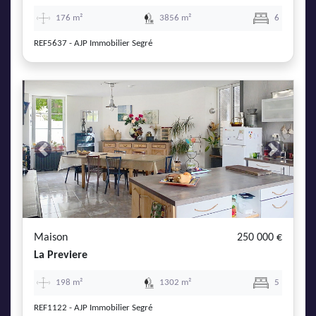
176 m²
3856 m²
6
REF5637 - AJP Immobilier Segré
Previous
Next
Maison
250 000 €
La Previere
198 m²
1302 m²
5
REF1122 - AJP Immobilier Segré