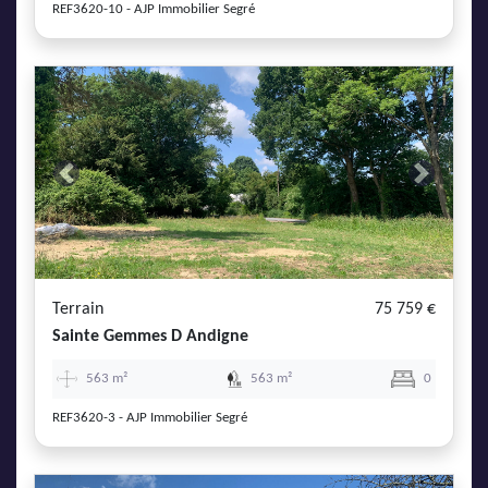
REF3620-10 - AJP Immobilier Segré
Previous
Next
Terrain
75 759 €
Sainte Gemmes D Andigne
563 m²
563 m²
0
REF3620-3 - AJP Immobilier Segré