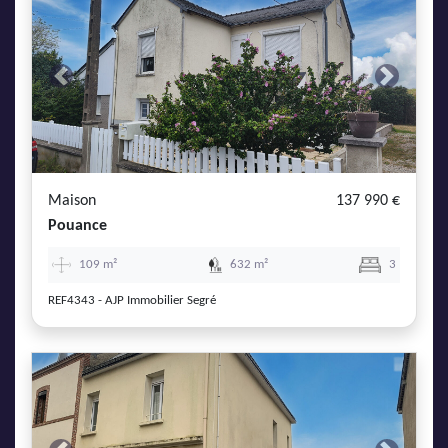
Previous
Next
Maison
137 990 €
Pouance
109 m²
632 m²
3
REF4343 - AJP Immobilier Segré