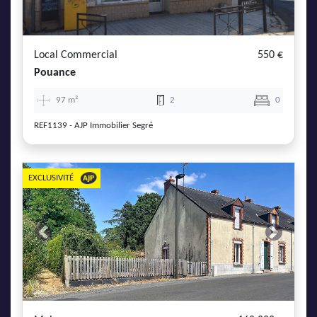
AJP Actualités
Service Qualité Clients
Local Commercial
550 €
Pouance
97 m²
2
0
REF1139 - AJP Immobilier Segré
EXCLUSIVITÉ
Previous
Next