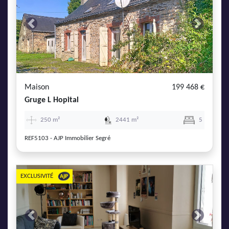
Previous
Next
Maison
199 468 €
Gruge L Hopital
250 m²
2441 m²
5
REF5103 - AJP Immobilier Segré
EXCLUSIVITÉ
Previous
Next