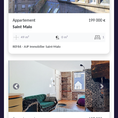
AJP Actualités
Service Qualité Clients
Appartement
199 000 €
Saint Malo
49 m²
0 m²
1
REF66 - AJP Immobilier Saint-Malo
Previous
Next