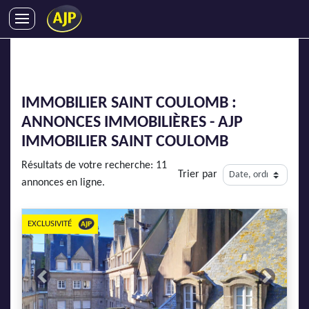
ACHATS
VENTES
LOCATIONS
IMMOBILIER SAINT COULOMB :
GESTION LOCATIVE
ANNONCES IMMOBILIÈRES - AJP
SYNDIC
IMMOBILIER SAINT COULOMB
LMNP
Résultats de votre recherche: 11
Trier par
IMMOBILIER NEUF
annonces en ligne.
LOCATIONS DE VACANCES
ENTREPRISES
EXCLUSIVITÉ
DEVENIR FRANCHISÉ
Previous
Next
AJP Recrute