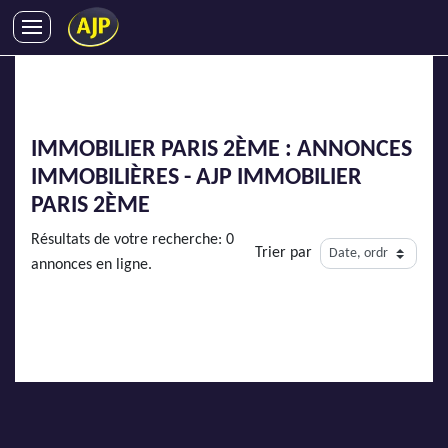
ACHATS
VENTES
LOCATIONS
IMMOBILIER PARIS 2ÈME : ANNONCES
GESTION LOCATIVE
IMMOBILIÈRES - AJP IMMOBILIER
SYNDIC
PARIS 2ÈME
LMNP
Résultats de votre recherche: 0
Trier par
IMMOBILIER NEUF
annonces en ligne.
LOCATIONS DE VACANCES
ENTREPRISES
DEVENIR FRANCHISÉ
AJP Recrute