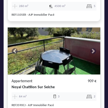
260 m²
4500 m²
5
REF1105ER - AJP Immobilier Pacé
Previous
Next
Appartement
909 €
Noyal Chatillon Sur Seiche
64 m²
3
2
REF3590CJ - AJP Immobilier Pacé