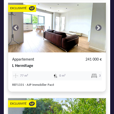
EXCLUSIVITÉ
Previous
Next
Appartement
241 000 €
L Hermitage
77 m²
0 m²
3
REF1331 - AJP Immobilier Pacé
EXCLUSIVITÉ