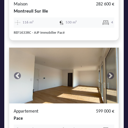
Maison
282 600 €
Montreuil Sur Ille
116 m²
530 m²
4
REF1633RC - AJP Immobilier Pacé
Previous
Next
Appartement
599 000 €
Pace