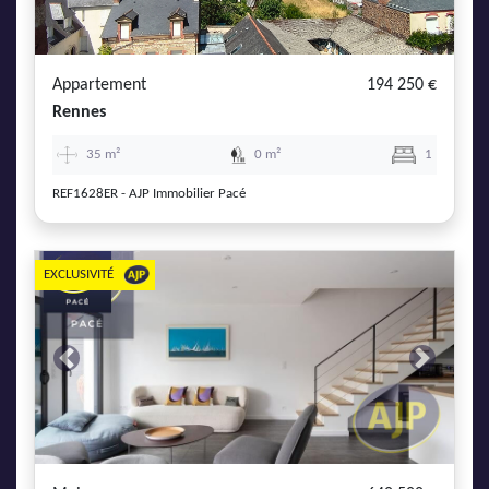
AJP Actualités
Service Qualité Clients
Appartement
194 250 €
Rennes
35 m²
0 m²
1
REF1628ER - AJP Immobilier Pacé
EXCLUSIVITÉ
Previous
Next