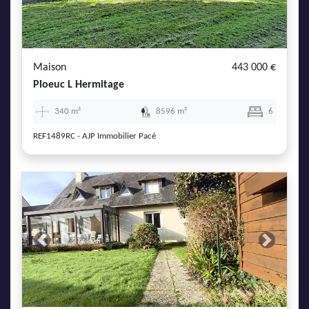
Maison
443 000 €
Ploeuc L Hermitage
340 m²
8596 m²
6
REF1489RC - AJP Immobilier Pacé
Previous
Next