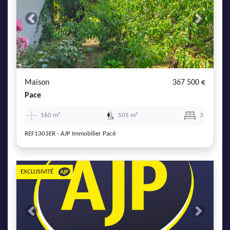
Previous
Next
Maison
367 500 €
Pace
160 m²
505 m²
3
REF1303ER - AJP Immobilier Pacé
EXCLUSIVITÉ
Previous
Next