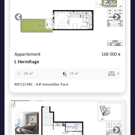
Previous
Next
Appartement
168 000 €
L Hermitage
28 m²
19 m²
0
REF2319RC - AJP Immobilier Pacé
Previous
Next