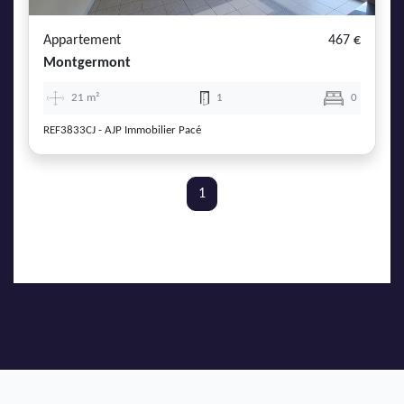
Appartement
467 €
Montgermont
21 m²
1
0
REF3833CJ - AJP Immobilier Pacé
1