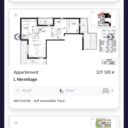
Previous
Next
Appartement
329 500 €
L Hermitage
92 m²
53 m²
3
REF2341RC - AJP Immobilier Pacé