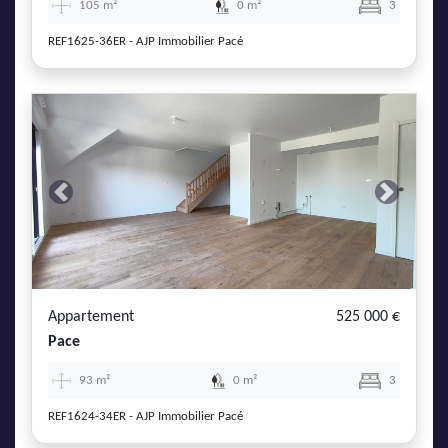
105 m²
0 m²
3
REF1625-36ER - AJP Immobilier Pacé
Previous
Next
Appartement
525 000 €
Pace
93 m²
0 m²
3
REF1624-34ER - AJP Immobilier Pacé