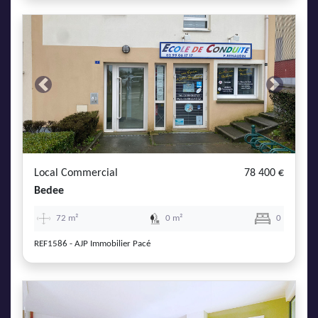
Previous
Next
Local Commercial
78 400 €
Bedee
72 m²
0 m²
0
REF1586 - AJP Immobilier Pacé