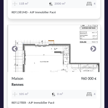
118 m²
2000 m²
4
REF1381MD - AJP Immobilier Pacé
Previous
Next
Maison
960 000 €
Rennes
105 m²
0 m²
4
REF1278ER - AJP Immobilier Pacé