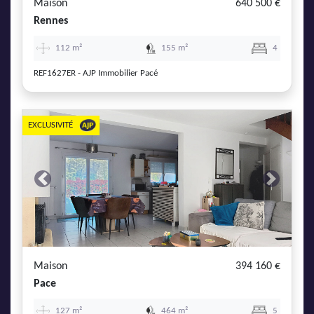
Maison
640 500 €
Rennes
112 m²
155 m²
4
REF1627ER - AJP Immobilier Pacé
EXCLUSIVITÉ
Previous
Next
Maison
394 160 €
Pace
127 m²
464 m²
5