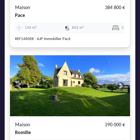
Maison
384 800 €
Pace
134 m²
602 m²
5
REF1460ER - AJP Immobilier Pacé
Previous
Next
Maison
290 000 €
Romille