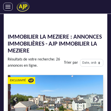
ACHATS
VENTES
LOCATIONS
IMMOBILIER LA MEZIERE : ANNONCES
GESTION LOCATIVE
IMMOBILIÈRES - AJP IMMOBILIER LA
SYNDIC
MEZIERE
LMNP
Résultats de votre recherche: 26
Trier par
IMMOBILIER NEUF
annonces en ligne.
LOCATIONS DE VACANCES
ENTREPRISES
EXCLUSIVITÉ
DEVENIR FRANCHISÉ
Previous
Next
AJP Recrute