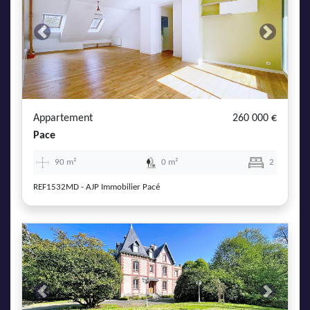
Previous
Next
Appartement
260 000 €
Pace
90 m²
0 m²
2
REF1532MD - AJP Immobilier Pacé
Previous
Next