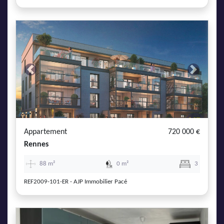
Previous
Next
Appartement
720 000 €
Rennes
88 m²
0 m²
3
REF2009-101-ER - AJP Immobilier Pacé