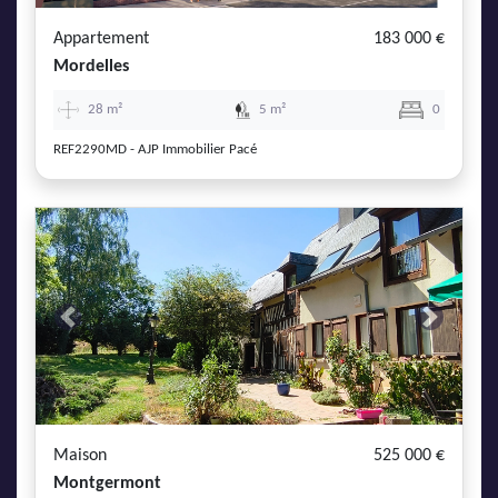
Appartement
183 000 €
Mordelles
28 m²
5 m²
0
REF2290MD - AJP Immobilier Pacé
Previous
Next
Maison
525 000 €
Montgermont