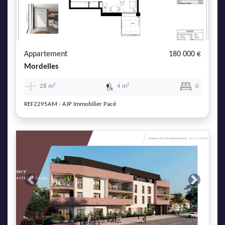
Appartement
180 000 €
Mordelles
28 m²
4 m²
0
REF2295AM - AJP Immobilier Pacé
Previous
Next