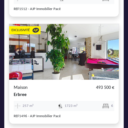
REF1512 - AJP Immobilier Pacé
EXCLUSIVITÉ
Previous
Next
Maison
493 500 €
Erbree
257 m²
1723 m²
6
REF1496 - AJP Immobilier Pacé