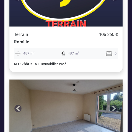
Previous
Next
Terrain
106 250 €
Romille
487 m²
487 m²
0
REF1788ER - AJP Immobilier Pacé
Previous
Next