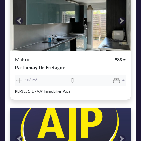
Previous
Next
Maison
988 €
Parthenay De Bretagne
106 m²
5
4
REF3351TE - AJP Immobilier Pacé