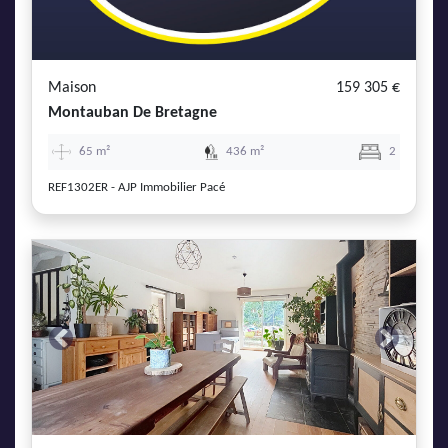
Maison
159 305 €
Montauban De Bretagne
65 m²
436 m²
2
REF1302ER - AJP Immobilier Pacé
Previous
Next