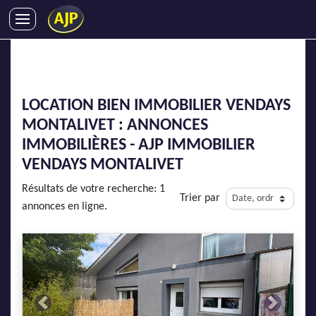
ACHATS
VENTES
LOCATIONS
LOCATION BIEN IMMOBILIER VENDAYS
GESTION LOCATIVE
MONTALIVET : ANNONCES
SYNDIC
IMMOBILIÈRES - AJP IMMOBILIER
LMNP
VENDAYS MONTALIVET
IMMOBILIER NEUF
Résultats de votre recherche: 1
Trier par
LOCATIONS DE VACANCES
annonces en ligne.
ENTREPRISES
DEVENIR FRANCHISÉ
AJP Recrute
Previous
Next