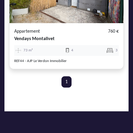
AJP Actualités
Service Qualité Clients
Appartement
760 €
Vendays Montalivet
73 m²
4
3
REF44 - AJP Le Verdon Immobilier
1