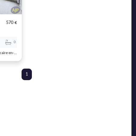
570 €
0
REFL5686 - AJP Immobilier Saint-Macaire-en-Mauges
1