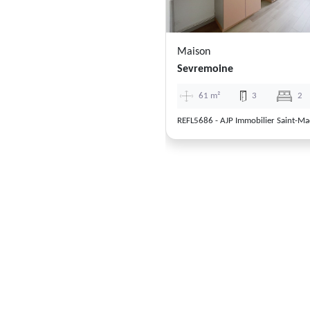
Maison
Sevremoine
61 m²
3
2