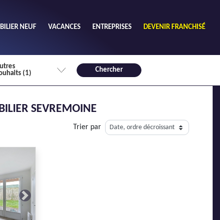
ILIER NEUF
VACANCES
ENTREPRISES
DEVENIR FRANCHISÉ
utres
Chercher
ouhaits (1)
de chambres mini
BILIER SEVREMOINE
3
4 plus
Trier par
habitable mini
m²
Next