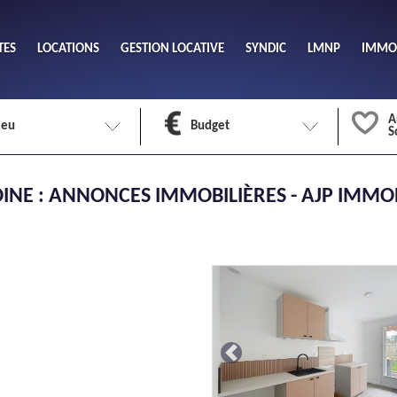
TES
LOCATIONS
GESTION LOCATIVE
SYNDIC
LMNP
IMMOB
A
ieu
Budget
S
Nombre 
INE : ANNONCES IMMOBILIÈRES - AJP IMMO
min
1
2
eu
Surface 
max
Previous