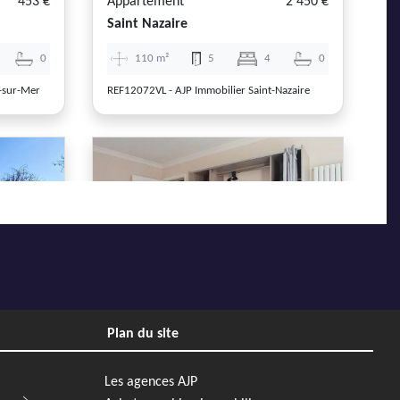
453 €
Appartement
2 450 €
Saint Nazaire
0
110 m²
5
4
0
-sur-Mer
REF12072VL - AJP Immobilier Saint-Nazaire
Next
Previous
Next
Plan du site
1 302 €
Appartement
1 653 €
Saint Nazaire
Les agences AJP
2
82 m²
5
4
0