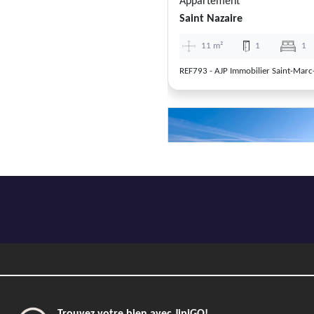
Appartement
Saint Nazaire
11 m²
1
1
REF793 - AJP Immobilier Saint-Marc
Previous
Appartement
Saint Nazaire
87 m²
4
3