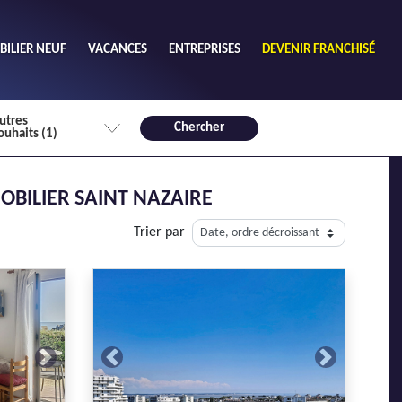
ILIER NEUF
VACANCES
ENTREPRISES
DEVENIR FRANCHISÉ
utres
Chercher
ouhaits (1)
de chambres mini
OBILIER SAINT NAZAIRE
3
4 plus
Trier par
habitable mini
m²
Next
Previous
Next