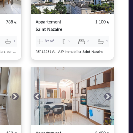
788 €
Appartement
1 100 €
Saint Nazaire
1
89 m²
5
3
1
REF1206RV - AJP Immobilier Saint-Marc-sur-Mer
REF12231VL - AJP Immobilier Saint-Nazaire
Next
Previous
Next