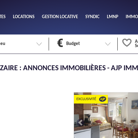
TES
LOCATIONS
GESTION LOCATIVE
SYNDIC
LMNP
IMMOB
A
ieu
Budget
S
Nombre 
ZAIRE : ANNONCES IMMOBILIÈRES - AJP IMM
min
1
2
eu
Surface 
max
EXCLUSIVITÉ
Previous