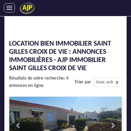
ACHATS
VENTES
LOCATIONS
LOCATION BIEN IMMOBILIER SAINT
GESTION LOCATIVE
GILLES CROIX DE VIE : ANNONCES
SYNDIC
IMMOBILIÈRES - AJP IMMOBILIER
LMNP
SAINT GILLES CROIX DE VIE
IMMOBILIER NEUF
Résultats de votre recherche: 4
Trier par
LOCATIONS DE VACANCES
annonces en ligne.
ENTREPRISES
DEVENIR FRANCHISÉ
AJP Recrute
Previous
Next