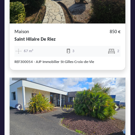
AJP Actualités
Service Qualité Clients
Maison
850 €
Saint Hilaire De Riez
67 m²
3
2
REF300054 - AJP Immobilier St-Gilles-Croix-de-Vie
Previous
Next