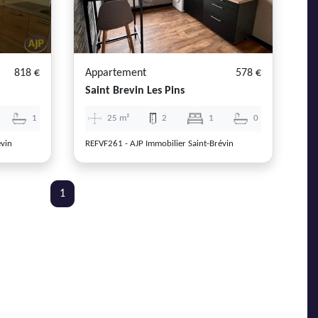
818 €
Appartement
578 €
Saint Brevin Les Pins
1
25 m²
2
1
0
évin
REFVF261 - AJP Immobilier Saint-Brévin
1