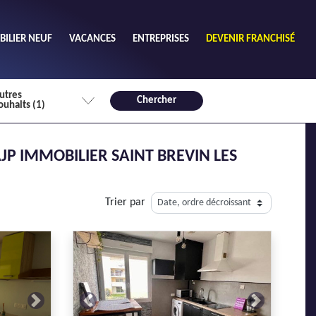
ILIER NEUF
VACANCES
ENTREPRISES
DEVENIR FRANCHISÉ
utres
Chercher
ouhaits (1)
de chambres mini
JP IMMOBILIER SAINT BREVIN LES
3
4 plus
habitable mini
Trier par
m²
Next
Previous
Next