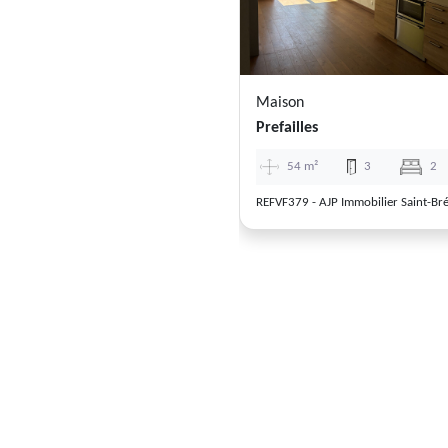
Maison
Prefailles
54 m²
3
2
REFVF379 - AJP Immobilier Saint-Br