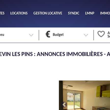
TES
LOCATIONS
GESTION LOCATIVE
SYNDIC
LMNP
IMMOB
A
ieu
Budget
S
Nombre 
VIN LES PINS : ANNONCES IMMOBILIÈRES - A
min
1
2
eu
Surface 
max
Previous