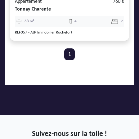
Appartement
760 €
Tonnay Charente
68 m²
4
2
REF357 - AJP Immobilier Rochefort
1
Suivez-nous sur la toile !