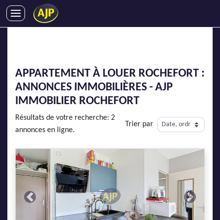
ACHATS
VENTES
LOCATIONS
APPARTEMENT À LOUER ROCHEFORT :
GESTION LOCATIVE
ANNONCES IMMOBILIÈRES - AJP
SYNDIC
IMMOBILIER ROCHEFORT
LMNP
Résultats de votre recherche: 2
Trier par
IMMOBILIER NEUF
annonces en ligne.
LOCATIONS DE VACANCES
ENTREPRISES
DEVENIR FRANCHISÉ
Previous
Next
AJP Recrute