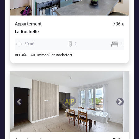
AJP Actualités
Service Qualité Clients
Appartement
736 €
La Rochelle
30 m²
2
1
REF360 - AJP Immobilier Rochefort
Previous
Next