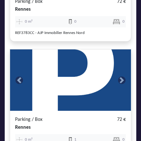
Parking / Box
72 €
Rennes
0 m²
0
0
REF3783CC - AJP Immobilier Rennes Nord
Previous
Next
Parking / Box
72 €
Rennes
0 m²
1
0