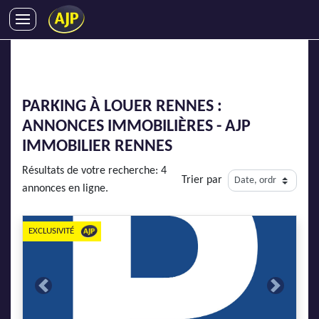
ACHATS
VENTES
LOCATIONS
PARKING À LOUER RENNES :
GESTION LOCATIVE
ANNONCES IMMOBILIÈRES - AJP
SYNDIC
IMMOBILIER RENNES
LMNP
Résultats de votre recherche: 4
Trier par
IMMOBILIER NEUF
annonces en ligne.
LOCATIONS DE VACANCES
ENTREPRISES
EXCLUSIVITÉ
DEVENIR FRANCHISÉ
Previous
Next
AJP Recrute