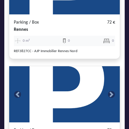
AJP Actualités
Service Qualité Clients
Parking / Box
72 €
Rennes
0 m²
0
0
REF3827CC - AJP Immobilier Rennes Nord
Previous
Next