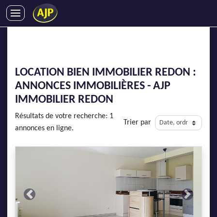
ACHATS
VENTES
LOCATIONS
LOCATION BIEN IMMOBILIER REDON :
GESTION LOCATIVE
ANNONCES IMMOBILIÈRES - AJP
SYNDIC
IMMOBILIER REDON
LMNP
Résultats de votre recherche: 1
Trier par
IMMOBILIER NEUF
annonces en ligne.
LOCATIONS DE VACANCES
ENTREPRISES
DEVENIR FRANCHISÉ
Previous
Next
AJP Recrute