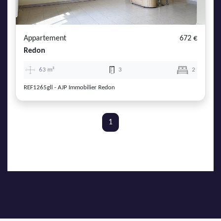
AJP Actualités
Service Qualité Clients
Appartement
672 €
Redon
63 m²
3
2
REF1265gll - AJP Immobilier Redon
1