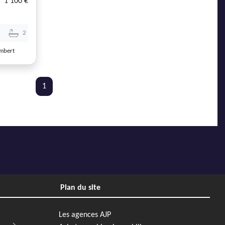
1 100 €
2
mbert
1
Plan du site
Les agences AJP