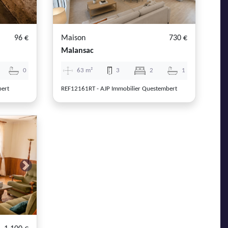
96 €
Maison
730 €
Malansac
0
63 m²
3
2
1
bert
REF12161RT - AJP Immobilier Questembert
Next