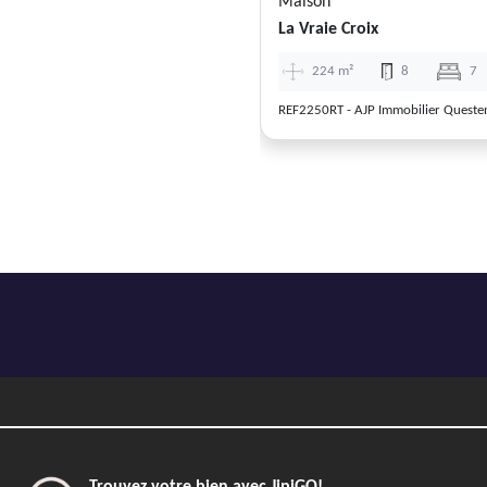
Maison
La Vraie Croix
224 m²
8
7
REF2250RT - AJP Immobilier Queste