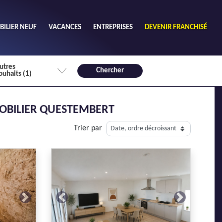
ILIER NEUF
VACANCES
ENTREPRISES
DEVENIR FRANCHISÉ
utres
Chercher
ouhaits (1)
de chambres mini
MOBILIER QUESTEMBERT
3
4 plus
Trier par
habitable mini
m²
Next
Previous
Next