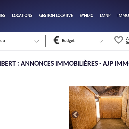
TES
LOCATIONS
GESTION LOCATIVE
SYNDIC
LMNP
IMMOB
A
ieu
Budget
S
Nombre 
BERT : ANNONCES IMMOBILIÈRES - AJP IM
min
1
2
eu
Surface 
max
Previous