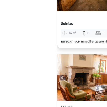
Sulniac
16 m²
0
0
REFBOX7 - AJP Immobilier Questem
Previous