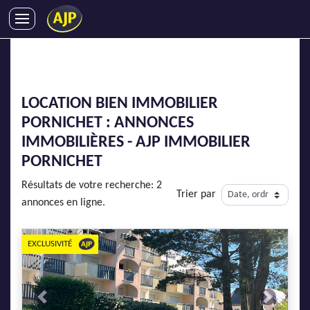
ACHATS
VENTES
LOCATIONS
LOCATION BIEN IMMOBILIER
GESTION LOCATIVE
PORNICHET : ANNONCES
SYNDIC
IMMOBILIÈRES - AJP IMMOBILIER
LMNP
PORNICHET
IMMOBILIER NEUF
Résultats de votre recherche: 2
Trier par
LOCATIONS DE VACANCES
annonces en ligne.
ENTREPRISES
EXCLUSIVITÉ
DEVENIR FRANCHISÉ
AJP Recrute
Previous
Next