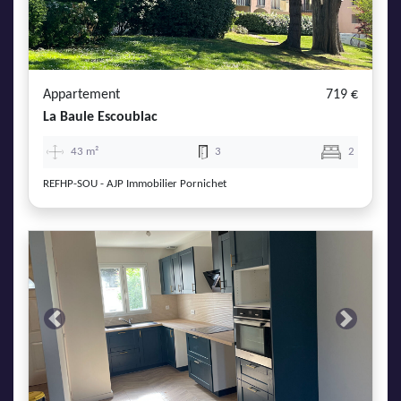
AJP Actualités
Service Qualité Clients
Appartement
719 €
La Baule Escoublac
43 m²
3
2
REFHP-SOU - AJP Immobilier Pornichet
Previous
Next