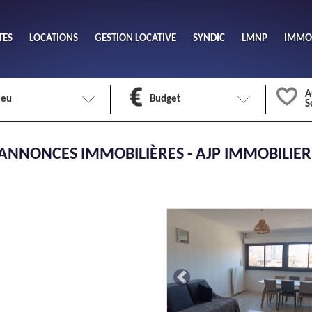
TES
LOCATIONS
GESTION LOCATIVE
SYNDIC
LMNP
IMMOB
A
ieu
Budget
S
Nombre 
 ANNONCES IMMOBILIÈRES - AJP IMMOBILIER
min
1
2
eu
Surface 
max
Previous