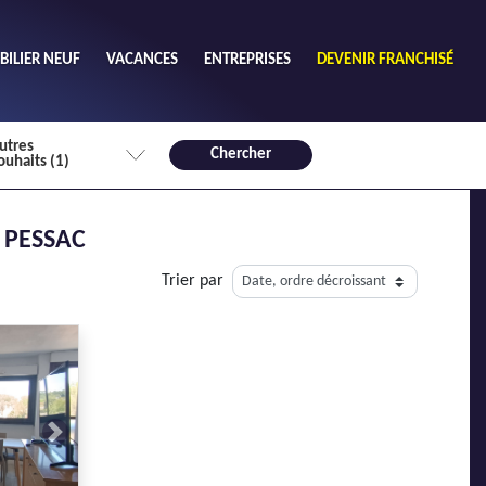
ILIER NEUF
VACANCES
ENTREPRISES
DEVENIR FRANCHISÉ
utres
Chercher
ouhaits (1)
de chambres mini
 PESSAC
3
4 plus
Trier par
habitable mini
m²
Next