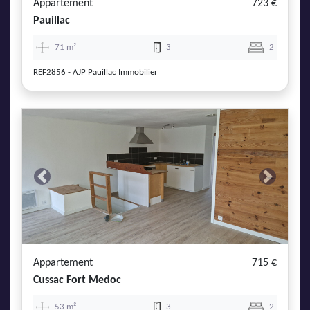
Appartement
723 €
Pauillac
71 m²
3
2
REF2856 - AJP Pauillac Immobilier
Previous
Next
Appartement
715 €
Cussac Fort Medoc
53 m²
3
2