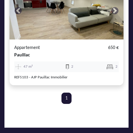
Previous
Next
Appartement
650 €
Pauillac
47 m²
2
2
REF5103 - AJP Pauillac Immobilier
1