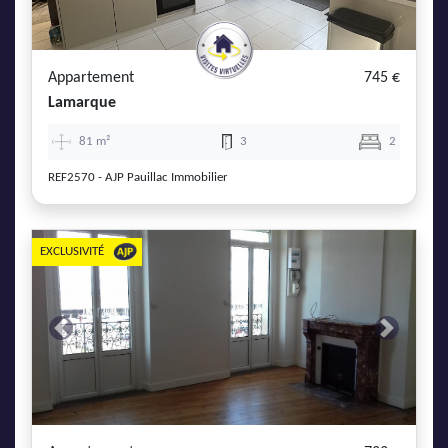
AJP Actualités
Service Qualité Clients
Appartement
745 €
Lamarque
81 m²
3
2
REF2570 - AJP Pauillac Immobilier
EXCLUSIVITÉ
Previous
Next