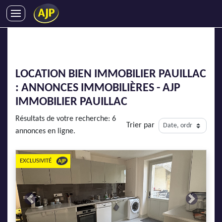
ACHATS
VENTES
LOCATIONS
LOCATION BIEN IMMOBILIER PAUILLAC
GESTION LOCATIVE
: ANNONCES IMMOBILIÈRES - AJP
SYNDIC
IMMOBILIER PAUILLAC
LMNP
Résultats de votre recherche: 6
Trier par
IMMOBILIER NEUF
annonces en ligne.
LOCATIONS DE VACANCES
ENTREPRISES
EXCLUSIVITÉ
DEVENIR FRANCHISÉ
Previous
Next
AJP Recrute