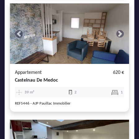
Previous
Next
Appartement
620 €
Castelnau De Medoc
39 m²
2
1
REF5446 - AJP Pauillac Immobilier