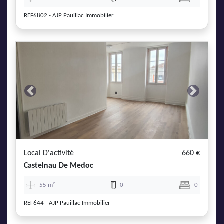
REF6802 - AJP Pauillac Immobilier
Previous
Next
Local D'activité
660 €
Castelnau De Medoc
55 m²
0
0
REF644 - AJP Pauillac Immobilier