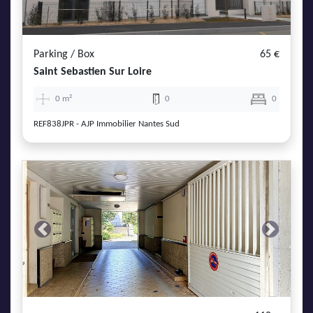
AJP Actualités
Service Qualité Clients
Parking / Box
65 €
Saint Sebastien Sur Loire
0 m²
0
0
REF838JPR - AJP Immobilier Nantes Sud
Previous
Next