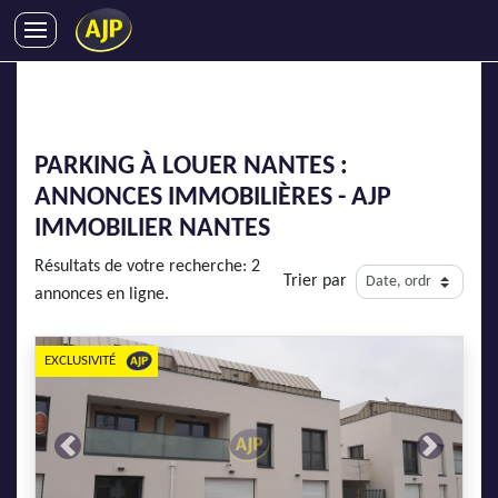
ACHATS
VENTES
LOCATIONS
PARKING À LOUER NANTES :
GESTION LOCATIVE
ANNONCES IMMOBILIÈRES - AJP
SYNDIC
IMMOBILIER NANTES
LMNP
Résultats de votre recherche: 2
Trier par
IMMOBILIER NEUF
annonces en ligne.
LOCATIONS DE VACANCES
ENTREPRISES
EXCLUSIVITÉ
DEVENIR FRANCHISÉ
Previous
Next
AJP Recrute