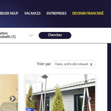
ILIER NEUF
VACANCES
ENTREPRISES
DEVENIR FRANCHISÉ
utres
Chercher
ouhaits (1)
de chambres mini
3
4 plus
Trier par
habitable mini
m²
Next
Previous
Next