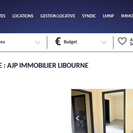
TES
LOCATIONS
GESTION LOCATIVE
SYNDIC
LMNP
IMMOB
A
ieu
Budget
S
Nombre 
 : AJP IMMOBILIER
LIBOURNE
min
1
2
eu
Surface 
max
Previous