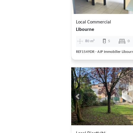
Local Commercial
Libourne
80 m²
5
0
REF1549DR - AJP Immobilier Libour
Previous