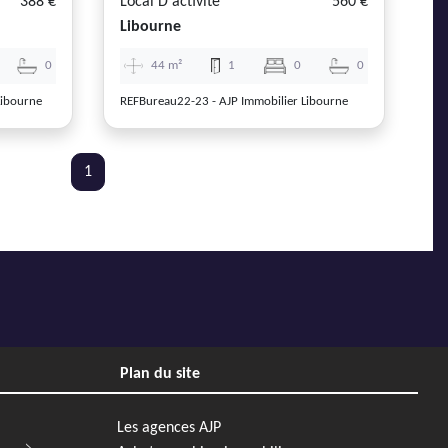
388 €
Local D'activité
560 €
Libourne
0
44 m²
1
0
0
Libourne
REFBureau22-23 - AJP Immobilier Libourne
1
Plan du site
Les agences AJP