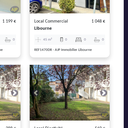
1 199 €
Local Commercial
1 048 €
Libourne
0
45 m²
0
0
0
ne
REF1470DR - AJP Immobilier Libourne
Next
Previous
Next