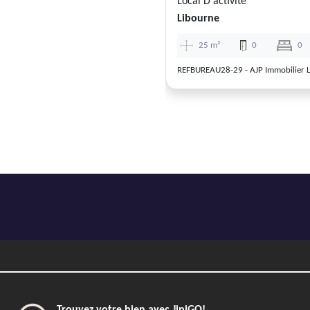
Local D'activité
Libourne
25 m²
0
0
REFBUREAU28-29 - AJP Immobilier 