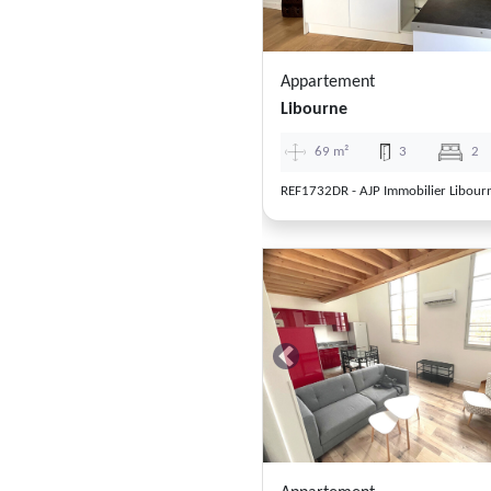
Appartement
Libourne
69 m²
3
2
REF1732DR - AJP Immobilier Libour
Previous