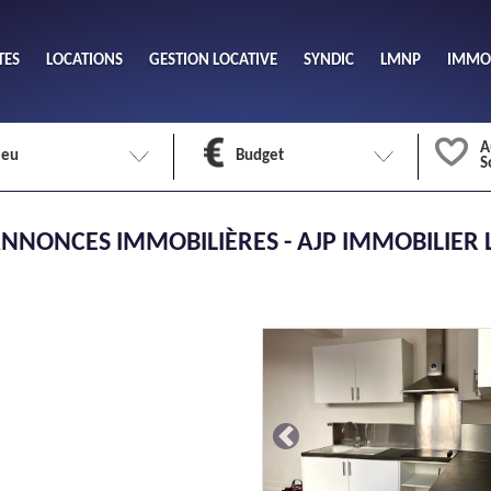
TES
LOCATIONS
GESTION LOCATIVE
SYNDIC
LMNP
IMMOB
A
ieu
Budget
S
Nombre 
NNONCES IMMOBILIÈRES - AJP IMMOBILIER
min
1
2
eu
Surface 
max
Previous