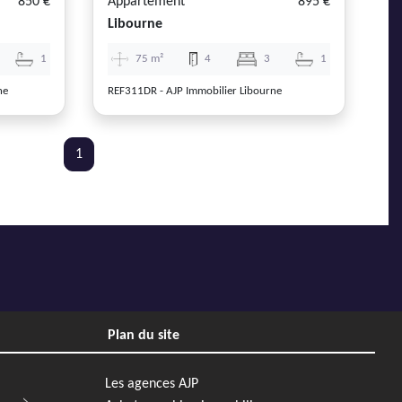
850 €
Appartement
895 €
Libourne
1
75 m²
4
3
1
ne
REF311DR - AJP Immobilier Libourne
1
Plan du site
Les agences AJP