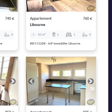
740 €
Appartement
760 €
Libourne
0
50 m²
2
1
0
ne
REF1722DR - AJP Immobilier Libourne
Next
Previous
Next