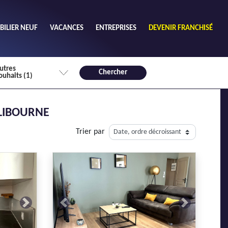
ILIER NEUF
VACANCES
ENTREPRISES
DEVENIR FRANCHISÉ
utres
Chercher
ouhaits (1)
de chambres mini
 LIBOURNE
3
4 plus
Trier par
habitable mini
m²
Next
Previous
Next