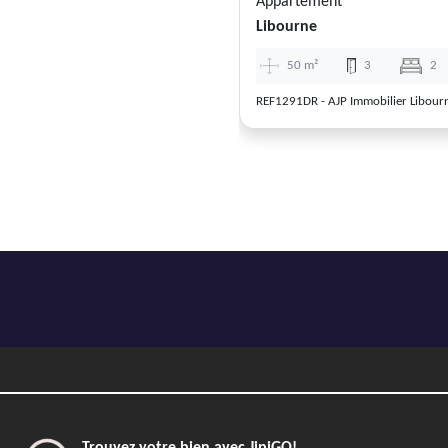
Appartement
Libourne
50 m²
3
2
REF1291DR - AJP Immobilier Libour