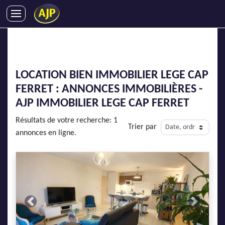
ACHATS
VENTES
LOCATIONS
LOCATION BIEN IMMOBILIER LEGE CAP
GESTION LOCATIVE
FERRET : ANNONCES IMMOBILIÈRES -
SYNDIC
AJP IMMOBILIER LEGE CAP FERRET
LMNP
Résultats de votre recherche: 1
Trier par
IMMOBILIER NEUF
annonces en ligne.
LOCATIONS DE VACANCES
ENTREPRISES
DEVENIR FRANCHISÉ
Previous
Next
AJP Recrute