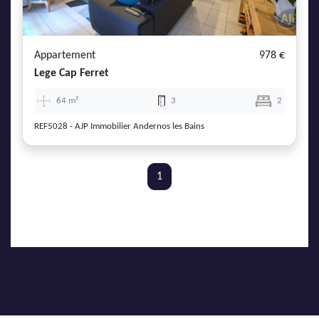
AJP Actualités
Service Qualité Clients
Appartement
978 €
Lege Cap Ferret
64 m²
3
2
REF5028 - AJP Immobilier Andernos les Bains
1