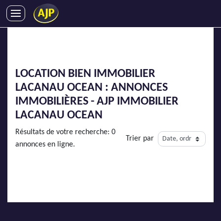
ACHATS
VENTES
LOCATIONS
LOCATION BIEN IMMOBILIER
GESTION LOCATIVE
LACANAU OCEAN : ANNONCES
SYNDIC
IMMOBILIÈRES - AJP IMMOBILIER
LMNP
LACANAU OCEAN
IMMOBILIER NEUF
Résultats de votre recherche: 0
Trier par
LOCATIONS DE VACANCES
annonces en ligne.
ENTREPRISES
DEVENIR FRANCHISÉ
AJP Recrute