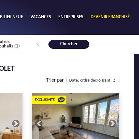
ILIER NEUF
VACANCES
ENTREPRISES
DEVENIR FRANCHISÉ
utres
Chercher
ouhaits (1)
de chambres mini
OLET
3
4 plus
Trier par
habitable mini
m²
EXCLUSIVITÉ
Next
Previous
Next