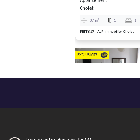
Appartement
Cholet
37 m²
1
1
REFF817 - AJP Immobilier Cholet
EXCLUSIVITÉ
Previous
Appartement
Cholet
73 m²
3
2