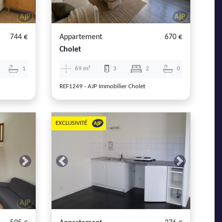
744 €
Appartement
670 €
Cholet
1
69 m²
3
2
0
REF1249 - AJP Immobilier Cholet
EXCLUSIVITÉ
Next
Previous
Next