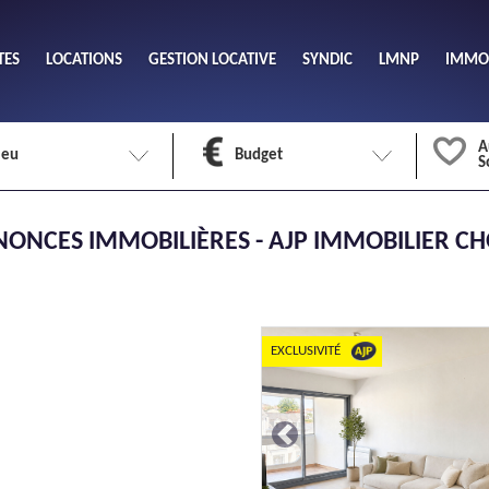
TES
LOCATIONS
GESTION LOCATIVE
SYNDIC
LMNP
IMMOB
A
ieu
Budget
S
Nombre 
ONCES IMMOBILIÈRES - AJP IMMOBILIER CH
min
1
2
eu
Surface 
max
EXCLUSIVITÉ
Previous