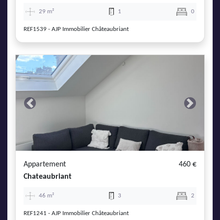
29 m²
1
0
REF1539 - AJP Immobilier Châteaubriant
Previous
Next
Appartement
460 €
Chateaubriant
46 m²
3
2
REF1241 - AJP Immobilier Châteaubriant