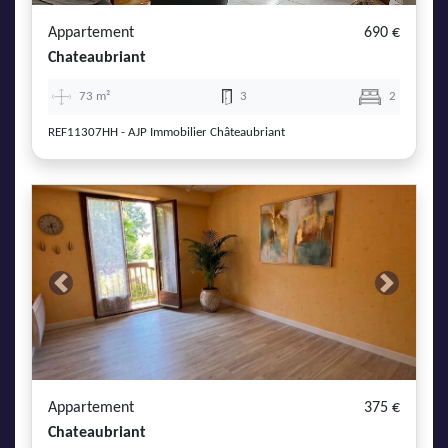
Appartement
690 €
Chateaubriant
73 m²
3
2
REF11307HH - AJP Immobilier Châteaubriant
Previous
Next
Appartement
375 €
Chateaubriant