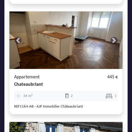
Previous
Next
Appartement
445 €
Chateaubriant
34 m²
2
1
REF1164-AB - AJP Immobilier Châteaubriant