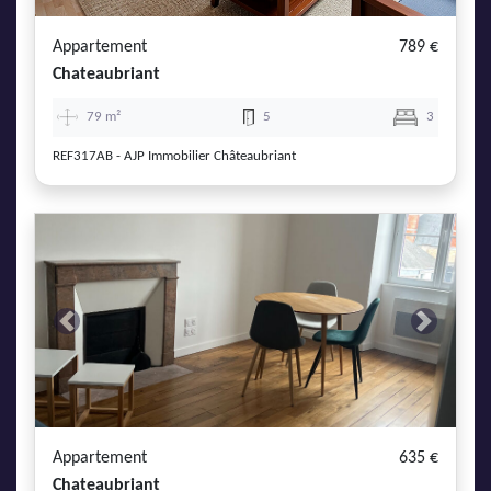
Appartement
789 €
Chateaubriant
79 m²
5
3
REF317AB - AJP Immobilier Châteaubriant
Previous
Next
Appartement
635 €
Chateaubriant