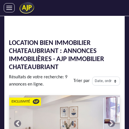
ACHATS
VENTES
LOCATIONS
LOCATION BIEN IMMOBILIER
GESTION LOCATIVE
CHATEAUBRIANT : ANNONCES
SYNDIC
IMMOBILIÈRES - AJP IMMOBILIER
LMNP
CHATEAUBRIANT
IMMOBILIER NEUF
Résultats de votre recherche: 9
Trier par
LOCATIONS DE VACANCES
annonces en ligne.
ENTREPRISES
EXCLUSIVITÉ
DEVENIR FRANCHISÉ
AJP Recrute
Previous
Next