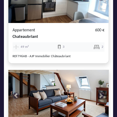
Previous
Next
Appartement
600 €
Chateaubriant
49 m²
3
2
REF796AB - AJP Immobilier Châteaubriant
Previous
Next