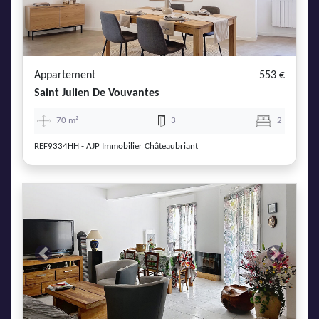
AJP Actualités
Service Qualité Clients
Appartement
553 €
Saint Julien De Vouvantes
70 m²
3
2
REF9334HH - AJP Immobilier Châteaubriant
Previous
Next