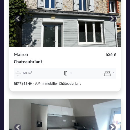
Previous
Next
Maison
636 €
Chateaubriant
60 m²
3
1
REF7865HH - AJP Immobilier Châteaubriant