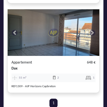
Previous
Next
Appartement
648 €
Dax
55 m²
2
1
REF1309 - AJP Horizons Capbreton
1