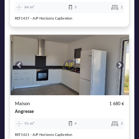
64 m²
3
2
REF1437 - AJP Horizons Capbreton
Previous
Next
Maison
1 680 €
Angresse
91 m²
4
3
REF1421 - AJP Horizons Capbreton