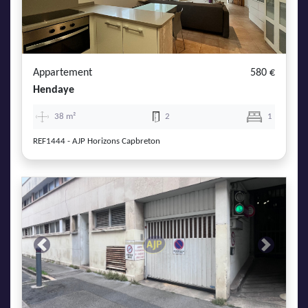
AJP Actualités
Service Qualité Clients
Appartement
580 €
Hendaye
38 m²
2
1
REF1444 - AJP Horizons Capbreton
Previous
Next