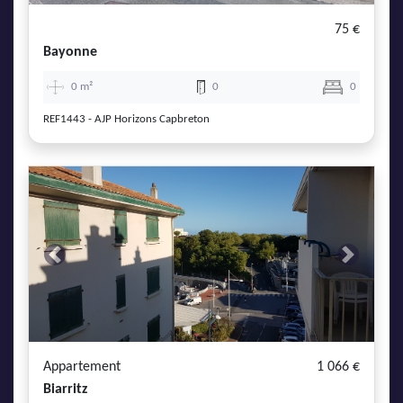
75 €
Bayonne
0 m²
0
0
REF1443 - AJP Horizons Capbreton
Previous
Next
Appartement
1 066 €
Biarritz