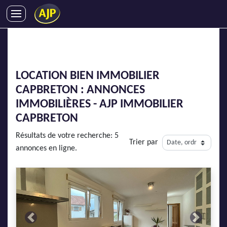
ACHATS
VENTES
LOCATIONS
LOCATION BIEN IMMOBILIER
GESTION LOCATIVE
CAPBRETON : ANNONCES
SYNDIC
IMMOBILIÈRES - AJP IMMOBILIER
LMNP
CAPBRETON
IMMOBILIER NEUF
Résultats de votre recherche: 5
Trier par
LOCATIONS DE VACANCES
annonces en ligne.
ENTREPRISES
DEVENIR FRANCHISÉ
AJP Recrute
Previous
Next