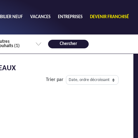
ILIER NEUF
VACANCES
ENTREPRISES
DEVENIR FRANCHISÉ
utres
Chercher
ouhaits (1)
de chambres mini
DEAUX
3
4 plus
Trier par
habitable mini
m²