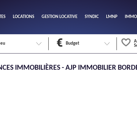
TES
LOCATIONS
GESTION LOCATIVE
SYNDIC
LMNP
IMMOB
A
ieu
Budget
S
Nombre 
CES IMMOBILIÈRES - AJP IMMOBILIER BOR
min
1
2
eu
Surface 
max