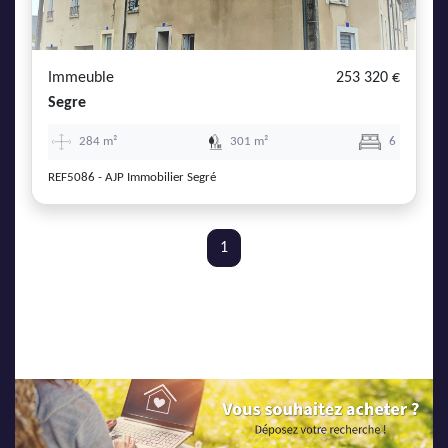
AJP Actualités
Service Qualité Clients
Immeuble
253 320 €
Segre
284 m²
301 m²
6
REF5086 - AJP Immobilier Segré
1