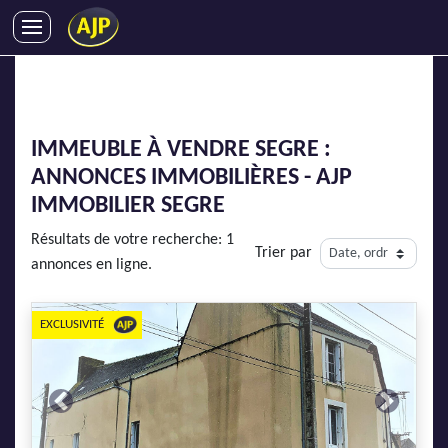
ACHATS
VENTES
LOCATIONS
IMMEUBLE À VENDRE SEGRE :
GESTION LOCATIVE
ANNONCES IMMOBILIÈRES - AJP
SYNDIC
IMMOBILIER SEGRE
LMNP
Résultats de votre recherche: 1
Trier par
IMMOBILIER NEUF
annonces en ligne.
LOCATIONS DE VACANCES
ENTREPRISES
EXCLUSIVITÉ
DEVENIR FRANCHISÉ
Previous
Next
AJP Recrute