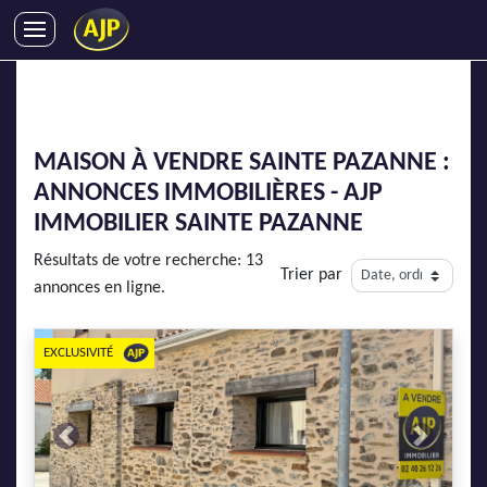
ACHATS
VENTES
LOCATIONS
MAISON À VENDRE SAINTE PAZANNE :
GESTION LOCATIVE
ANNONCES IMMOBILIÈRES - AJP
SYNDIC
IMMOBILIER SAINTE PAZANNE
LMNP
Résultats de votre recherche: 13
Trier par
IMMOBILIER NEUF
annonces en ligne.
LOCATIONS DE VACANCES
ENTREPRISES
EXCLUSIVITÉ
DEVENIR FRANCHISÉ
Previous
Next
AJP Recrute