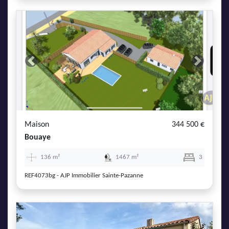
Previous
Next
Maison
344 500 €
Bouaye
136 m²
1467 m²
3
REF4073bg - AJP Immobilier Sainte-Pazanne