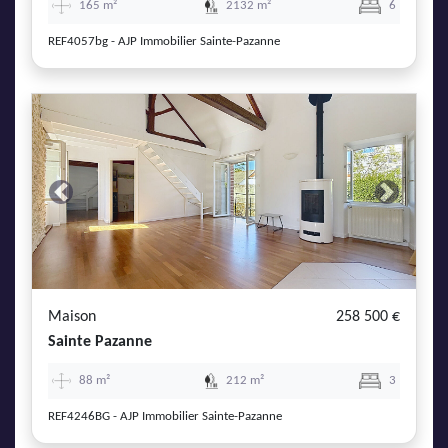
165 m²
2132 m²
6
REF4057bg - AJP Immobilier Sainte-Pazanne
Previous
Next
Maison
258 500 €
Sainte Pazanne
88 m²
212 m²
3
REF4246BG - AJP Immobilier Sainte-Pazanne