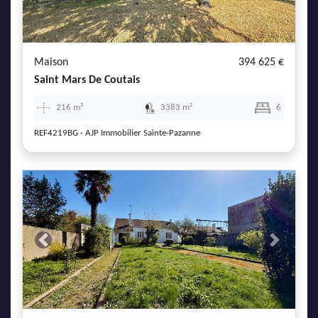
Maison
394 625 €
Saint Mars De Coutais
216 m²
3383 m²
6
REF4219BG - AJP Immobilier Sainte-Pazanne
Previous
Next