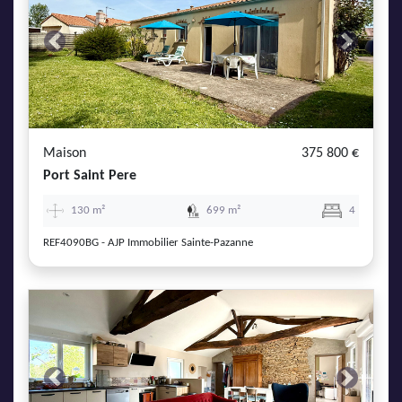
Previous
Next
Maison
375 800 €
Port Saint Pere
130 m²
699 m²
4
REF4090BG - AJP Immobilier Sainte-Pazanne
Previous
Next