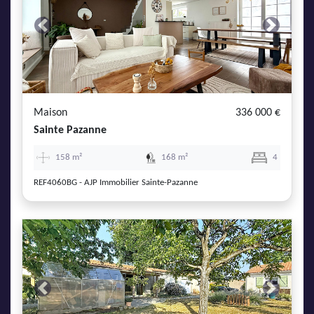
Previous
Next
Maison
336 000 €
Sainte Pazanne
158 m²
168 m²
4
REF4060BG - AJP Immobilier Sainte-Pazanne
Previous
Next