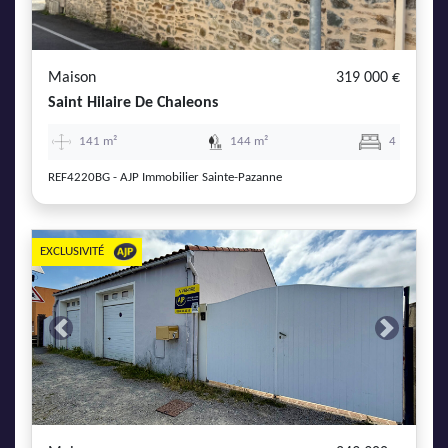
AJP Actualités
Service Qualité Clients
Maison
319 000 €
Saint Hilaire De Chaleons
141 m²
144 m²
4
REF4220BG - AJP Immobilier Sainte-Pazanne
EXCLUSIVITÉ
Previous
Next