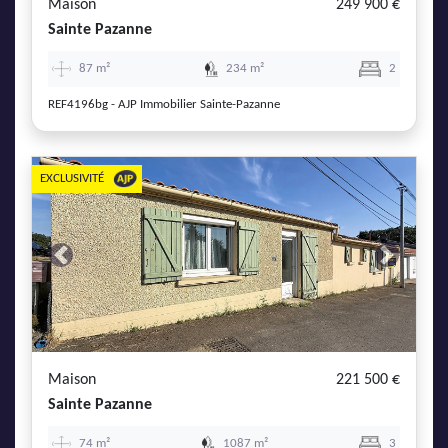
Maison
249 900 €
Sainte Pazanne
87 m²
234 m²
2
REF4196bg - AJP Immobilier Sainte-Pazanne
EXCLUSIVITÉ
Previous
Next
Maison
221 500 €
Sainte Pazanne
74 m²
1087 m²
3