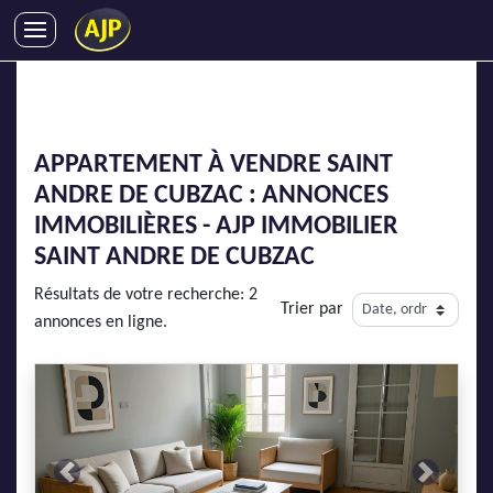
ACHATS
VENTES
LOCATIONS
APPARTEMENT À VENDRE SAINT
GESTION LOCATIVE
ANDRE DE CUBZAC : ANNONCES
SYNDIC
IMMOBILIÈRES - AJP IMMOBILIER
LMNP
SAINT ANDRE DE CUBZAC
IMMOBILIER NEUF
Résultats de votre recherche: 2
Trier par
LOCATIONS DE VACANCES
annonces en ligne.
ENTREPRISES
DEVENIR FRANCHISÉ
AJP Recrute
Previous
Next