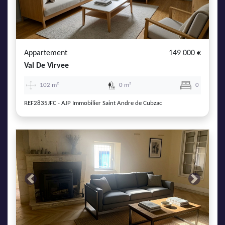
AJP Actualités
Service Qualité Clients
Appartement
149 000 €
Val De Virvee
102 m²
0 m²
0
REF2835JFC - AJP Immobilier Saint Andre de Cubzac
Previous
Next