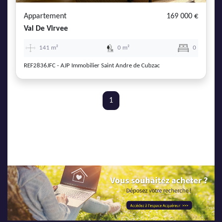
Appartement
169 000 €
Val De Virvee
141 m²
0 m²
0
REF2836JFC - AJP Immobilier Saint Andre de Cubzac
1