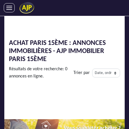
ACHATS
VENTES
LOCATIONS
ACHAT PARIS 15ÈME : ANNONCES
GESTION LOCATIVE
IMMOBILIÈRES - AJP IMMOBILIER
SYNDIC
PARIS 15ÈME
LMNP
Résultats de votre recherche: 0
Trier par
IMMOBILIER NEUF
annonces en ligne.
LOCATIONS DE VACANCES
ENTREPRISES
DEVENIR FRANCHISÉ
AJP Recrute